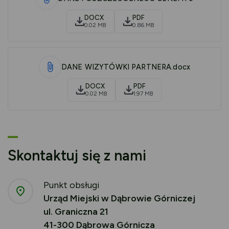
DOCX
PDF
0.02 MB
0.86 MB
DANE WIZYTÓWKI PARTNERA.docx
DOCX
PDF
0.02 MB
1.97 MB
Skontaktuj się z nami
Punkt obsługi
Urząd Miejski w Dąbrowie Górniczej
ul. Graniczna 21
41-300 Dąbrowa Górnicza