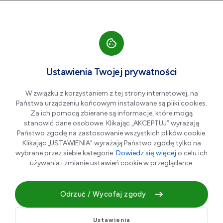
Przejdź do nawigacji strony
Przejdź do treści
Przejdź do stopki
większa czcionka
normalna czcionka
mniejsza czc
+A
A
A-
Men
Do pobrania
Ustawienia Twojej prywatności
W związku z korzystaniem z tej strony internetowej, na
Państwa urządzeniu końcowym instalowane są pliki cookies.
Dla Mieszkańca
Za ich pomocą zbierane są informacje, które mogą
stanowić dane osobowe. Klikając „AKCEPTUJ” wyrażają
Państwo zgodę na zastosowanie wszystkich plików cookie.
Klikając „USTAWIENIA” wyrażają Państwo zgodę tylko na
wybrane przez siebie kategorie.
Dowiedz się więcej
o celu ich
używania i zmianie ustawień cookie w przeglądarce.
Regulamin AKTYWNA DG
PDF
DOCX
0.24 MB
0.04 MB
Odrzuć / Wycofaj zgody
Ustawienia