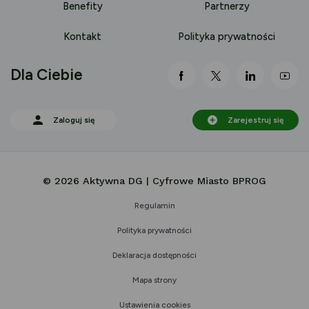
Benefity
Partnerzy
Kontakt
Polityka prywatności
Dla Ciebie
link otwiera się nowej 
link otwiera się
link otwi
lin
Zaloguj się
Zarejestruj się
© 2026 Aktywna DG | Cyfrowe Miasto BPROG
Regulamin
Polityka prywatności
Deklaracja dostępności
Mapa strony
Ustawienia cookies