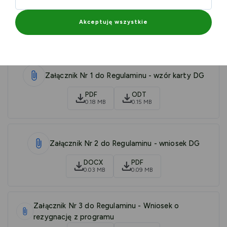
Zarządzenie AKTYWNA DG
Akceptuję wszystkie
PDF
0.22 MB
Załącznik Nr 1 do Regulaminu - wzór karty DG
PDF
ODT
0.18 MB
0.15 MB
Załącznik Nr 2 do Regulaminu - wniosek DG
DOCX
PDF
0.03 MB
0.09 MB
Załącznik Nr 3 do Regulaminu - Wniosek o
rezygnację z programu