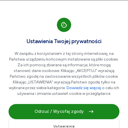
Przejdź do nawigacji strony
Przejdź do treści
Przejdź do stopki
większa czcionka
normalna czcionka
mniejsza czc
+A
A
A-
Men
Mapa strony
Ustawienia Twojej prywatności
W związku z korzystaniem z tej strony internetowej, na
Państwa urządzeniu końcowym instalowane są pliki cookies.
Za ich pomocą zbierane są informacje, które mogą
Mapa strony
stanowić dane osobowe. Klikając „AKCEPTUJ” wyrażają
Państwo zgodę na zastosowanie wszystkich plików cookie.
Klikając „USTAWIENIA” wyrażają Państwo zgodę tylko na
Karta mieszkańca
wybrane przez siebie kategorie.
Dowiedz się więcej
o celu ich
Zostań partnerem
używania i zmianie ustawień cookie w przeglądarce.
Aktualności
Odrzuć / Wycofaj zgody
Wydarzenia
Benefity
Ustawienia