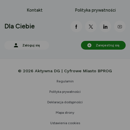
Kontakt
Polityka prywatności
Dla Ciebie
link otwiera się nowej 
link otwiera się
link otwi
lin
Zaloguj się
Zarejestruj się
© 2026 Aktywna DG | Cyfrowe Miasto BPROG
Regulamin
Polityka prywatności
Deklaracja dostępności
Mapa strony
Ustawienia cookies