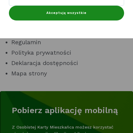
Partnerzy
Akceptuję wszystkie
Kontakt
Do pobrania
Regulamin
Polityka prywatności
Deklaracja dostępności
Mapa strony
Pobierz aplikację mobilną
Z Osobistej Karty Mieszkańca możesz korzystać