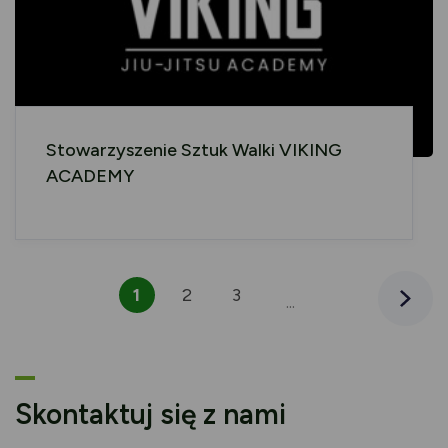
Stowarzyszenie Sztuk Walki VIKING
ACADEMY
1
2
3
6
7
8
Następn
...
Skontaktuj się z nami