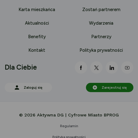
Karta mieszkańca
Zostań partnerem
Aktualności
Wydarzenia
Benefity
Partnerzy
Kontakt
Polityka prywatności
Dla Ciebie
link otwiera się nowej 
link otwiera się
link otwi
lin
Zaloguj się
Zarejestruj się
© 2026 Aktywna DG | Cyfrowe Miasto BPROG
Regulamin
Polityka prywatności