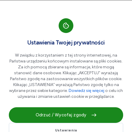
Przejdź do nawigacji strony
Przejdź do treści
Przejdź do stopki
większa czcionka
normalna czcionka
mniejsza czc
+A
A
A-
Men
Partnerzy
Ustawienia Twojej prywatności
Wpisz
W związku z korzystaniem z tej strony internetowej, na
szukaną
Państwa urządzeniu końcowym instalowane są pliki cookies.
frazę
w
Za ich pomocą zbierane są informacje, które mogą
polu
stanowić dane osobowe. Klikając „AKCEPTUJ” wyrażają
poniżej
Państwo zgodę na zastosowanie wszystkich plików cookie.
Klikając „USTAWIENIA” wyrażają Państwo zgodę tylko na
wybrane przez siebie kategorie.
Dowiedz się więcej
o celu ich
Pokaż filtry
używania i zmianie ustawień cookie w przeglądarce.
Odrzuć / Wycofaj zgody
Ustawienia