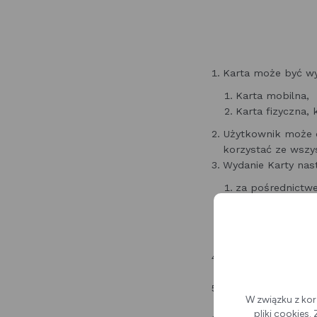
Karta może być w
Karta mobilna,
Karta fizyczna,
Użytkownik może o
korzystać ze wszys
Wydanie Karty nast
za pośrednictwe
poziomu komput
w POK (Karta fi
uprawnień do ot
Wzór wniosku o prz
stanowi
załącznik 
Wniosek o wydanie
W związku z kor
osobiście w POK.
pliki cookies