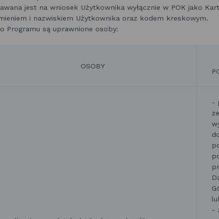
dawana jest na wniosek Użytkownika wyłącznie w POK jako Kar
mieniem i nazwiskiem Użytkownika oraz kodem kreskowym.
do Programu są uprawnione osoby:
OSOBY
P
- 
ze
w
d
p
p
p
D
G
lu
- 