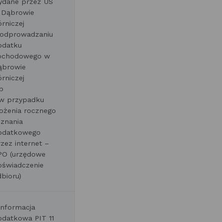
ydane przez US
 Dąbrowie
órniczej
 odprowadzaniu
odatku
ochodowego w
ąbrowie
rniczej
b
 w przypadku
łożenia rocznego
eznania
odatkowego
zez internet –
PO (urzędowe
oświadczenie
bioru)
informacja
odatkowa PIT 11