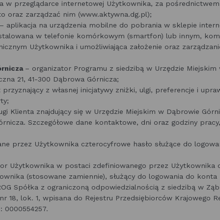
a w przeglądarce internetowej Użytkownika, za pośrednictwem
o oraz zarządzać nim (www.aktywna.dg.pl);
– aplikacja na urządzenia mobilne do pobrania w sklepie inter
nstalowana w telefonie komórkowym (smartfon) lub innym, ko
onicznym Użytkownika i umożliwiająca założenie oraz zarządzan
órnicza
– organizator Programu z siedzibą w Urzędzie Miejskim
niczna 21, 41-300 Dąbrowa Górnicza;
rzyznający z własnej inicjatywy zniżki, ulgi, preferencje i upra
ty;
i Klienta znajdujący się w Urzędzie Miejskim w Dąbrowie Górnicz
rnicza. Szczegółowe dane kontaktowe, dni oraz godziny pracy
ane przez Użytkownika czterocyfrowe hasło służące do logowa
tor Użytkownika w postaci zdefiniowanego przez Użytkownika 
ownika (stosowane zamiennie), służący do logowania do konta
G Spółka z ograniczoną odpowiedzialnością z siedzibą w Ząbk
nr 18, lok. 1, wpisana do Rejestru Przedsiębiorców Krajowego 
 0000554257.