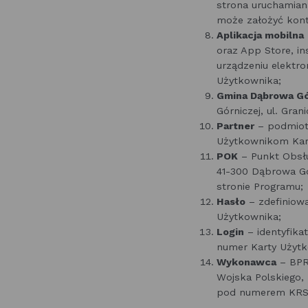
strona uruchamian
może założyć kont
Aplikacja mobilna
oraz App Store, i
urządzeniu elektr
Użytkownika;
Gmina Dąbrowa G
Górniczej, ul. Gra
Partner
– podmiot p
Użytkownikom Kar
POK
– Punkt Obsług
41-300 Dąbrowa Gó
stronie Programu;
Hasło
– zdefiniow
Użytkownika;
Login
– identyfika
numer Karty Użytk
Wykonawca
– BPRO
Wojska Polskiego, 
pod numerem KRS: