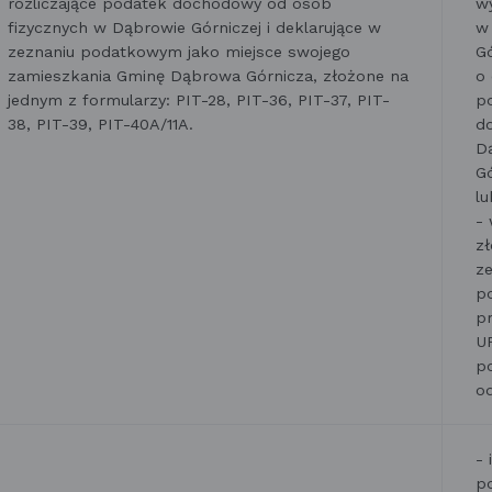
rozliczające podatek dochodowy od osób
w
fizycznych w Dąbrowie Górniczej i deklarujące w
w
zeznaniu podatkowym jako miejsce swojego
G
zamieszkania Gminę Dąbrowa Górnicza, złożone na
o
jednym z formularzy: PIT-28, PIT-36, PIT-37, PIT-
p
38, PIT-39, PIT-40A/11A.
d
D
Gó
lu
-
z
z
p
pr
U
p
od
- 
p