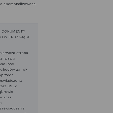
ta spersonalizowana,
DOKUMENTY
OTWIERDZAJĄCE
pierwsza strona
znania o
ysokości
ochodów za rok
oprzedni
oświadczona
rzez US w
ąbrowie
órniczej
b
zaświadczenie