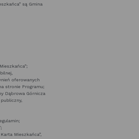
eszkańca” są Gmina
Mieszkańca”;
ilnej,
awnień oferowanych
a stronie Programu;
ny Dąbrowa Górnicza
 publiczny,
egulamin;
;
arta Mieszkańca”,