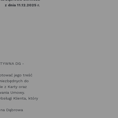
nia 11.12.2025 r.
„AKTYWNA DG -
ptować jego treść
 niezbędnych do
e z Karty oraz
ywania Umowy.
sługi Klienta, który
ina Dąbrowa