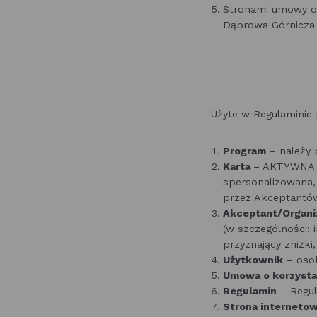
Stronami umowy o
Dąbrowa Górnicza 
Użyte w Regulaminie 
Program
– należy 
Karta
– AKTYWNA D
spersonalizowana, 
przez Akceptantów
Akceptant/Organi
(w szczególności: i
przyznający zniżki
Użytkownik
– osob
Umowa o korzystan
Regulamin
– Regul
Strona interneto