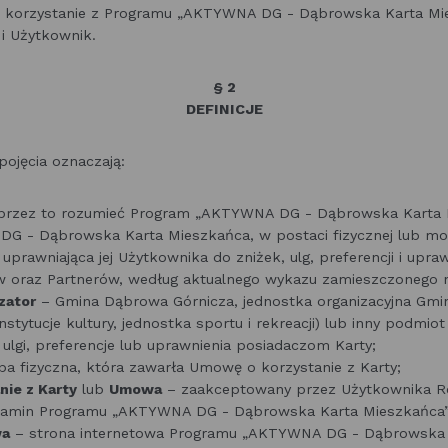
 korzystanie z Programu „AKTYWNA DG - Dąbrowska Karta Mi
i Użytkownik.
§ 2
DEFINICJE
pojęcia oznaczają:
przez to rozumieć Program „AKTYWNA DG - Dąbrowska Karta 
G - Dąbrowska Karta Mieszkańca, w postaci fizycznej lub mob
uprawniająca jej Użytkownika do zniżek, ulg, preferencji i upr
 oraz Partnerów, według aktualnego wykazu zamieszczonego n
zator
– Gmina Dąbrowa Górnicza, jednostka organizacyjna Gmi
nstytucje kultury, jednostka sportu i rekreacji) lub inny podmiot
, ulgi, preferencje lub uprawnienia posiadaczom Karty;
a fizyczna, która zawarła Umowę o korzystanie z Karty;
ie z Karty
lub
Umowa
– zaakceptowany przez Użytkownika R
amin Programu „AKTYWNA DG - Dąbrowska Karta Mieszkańca”
wa
– strona internetowa Programu „AKTYWNA DG - Dąbrowska K