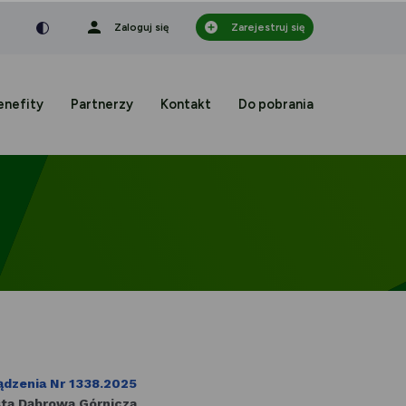
nka
a czcionka
mniejsza czcionka
Zaloguj się
Zarejestruj się
enefity
Partnerzy
Kontakt
Do pobrania
ądzenia Nr 1338.2025
a Dąbrowa Górnicza