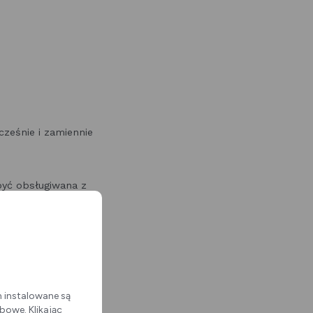
ześnie i zamiennie
być obsługiwana z
 potwierdzeniu jego
ej lub mobilnej
ę mobilną lub
m instalowane są
bowe. Klikając