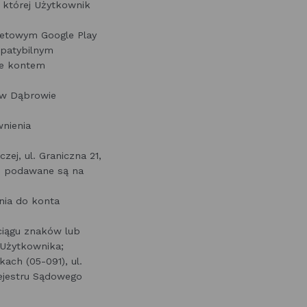
 której Użytkownik
netowym Google Play
mpatybilnym
ie kontem
 w Dąbrowie
wnienia
ej, ul. Graniczna 21,
, podawane są na
nia do konta
ciągu znaków lub
 Użytkownika;
ach (05-091), ul.
Rejestru Sądowego