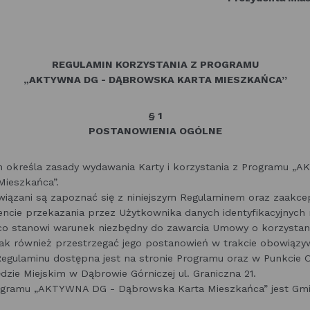
z d
REGULAMIN KORZYSTANIA Z PROGRAMU
„AKTYWNA DG - DĄBROWSKA KARTA MIESZKAŃCA”
§ 1
POSTANOWIENIA OGÓLNE
in określa zasady wydawania Karty i korzystania z Programu 
ieszkańca”.
iązani są zapoznać się z niniejszym Regulaminem oraz zaakce
ncie przekazania przez Użytkownika danych identyfikacyjnych
 co stanowi warunek niezbędny do zawarcia Umowy o korzystani
 jak również przestrzegać jego postanowień w trakcie obowiąz
Regulaminu dostępna jest na stronie Programu oraz w Punkcie Ob
ędzie Miejskim w Dąbrowie Górniczej ul. Graniczna 21.
ogramu „AKTYWNA DG - Dąbrowska Karta Mieszkańca” jest Gm