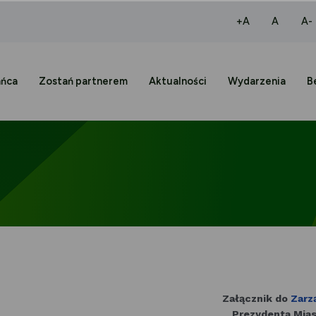
większa czcio
normaln
+A
A
A-
ańca
Zostań partnerem
Aktualności
Wydarzenia
B
Załącznik do
Zarz
Prezydenta Miast