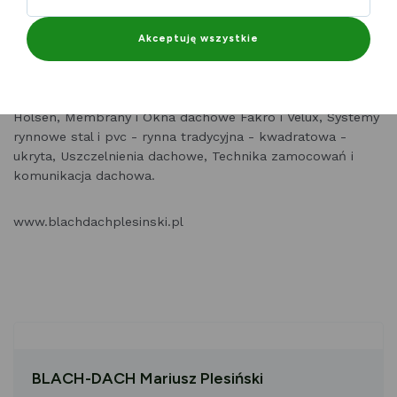
Blachodachówki i Blachy trapezowe największych polskich
Akceptuję wszystkie
producentów, Wykonujemy obróbki blacharskie które są
nieodłącznym elementem każdego prawidłowo
wykonanego pokrycia. Dachówki ceramiczne Meyer
Holsen, Membrany i Okna dachowe Fakro i Velux, Systemy
rynnowe stal i pvc - rynna tradycyjna - kwadratowa -
ukryta, Uszczelnienia dachowe, Technika zamocowań i
komunikacja dachowa.
www.blachdachplesinski.pl
BLACH-DACH Mariusz Plesiński