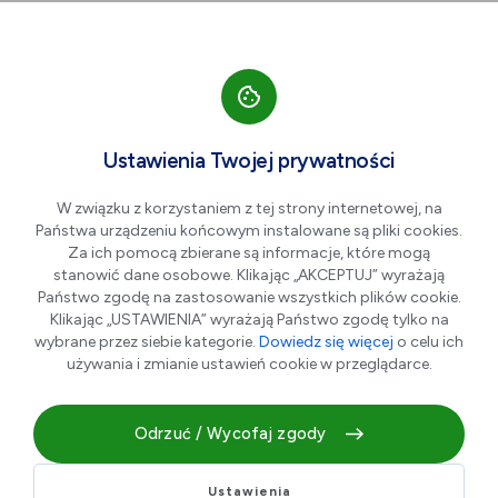
Przejdź do nawigacji strony
Przejdź do treści
Przejdź do stopki
większa czcionka
normalna czcionka
mniejsza czc
+A
A
A-
Men
BLACH-DACH Mariusz
Ustawienia Twojej prywatności
Plesiński
W związku z korzystaniem z tej strony internetowej, na
Państwa urządzeniu końcowym instalowane są pliki cookies.
Za ich pomocą zbierane są informacje, które mogą
stanowić dane osobowe. Klikając „AKCEPTUJ” wyrażają
Państwo zgodę na zastosowanie wszystkich plików cookie.
Klikając „USTAWIENIA” wyrażają Państwo zgodę tylko na
wybrane przez siebie kategorie.
Dowiedz się więcej
o celu ich
używania i zmianie ustawień cookie w przeglądarce.
Odrzuć / Wycofaj zgody
Działamy na polskim rynku od 2009 roku. Zajmujemy się
sprzedażą pokryć dachowych oraz wszystkich elementów
niezbędnych do ich wykonania. Budujemy jakość wysoko !!!
Ustawienia