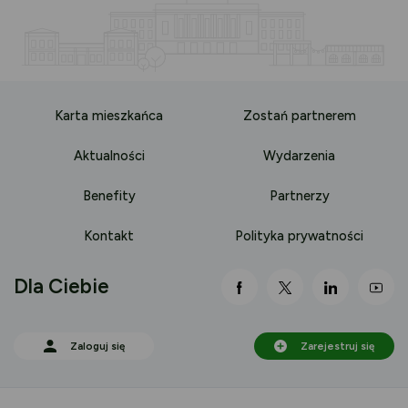
Karta mieszkańca
Zostań partnerem
Aktualności
Wydarzenia
Benefity
Partnerzy
Kontakt
Polityka prywatności
Dla Ciebie
link otwiera się nowej 
link otwiera się
link otwi
lin
Zaloguj się
Zarejestruj się