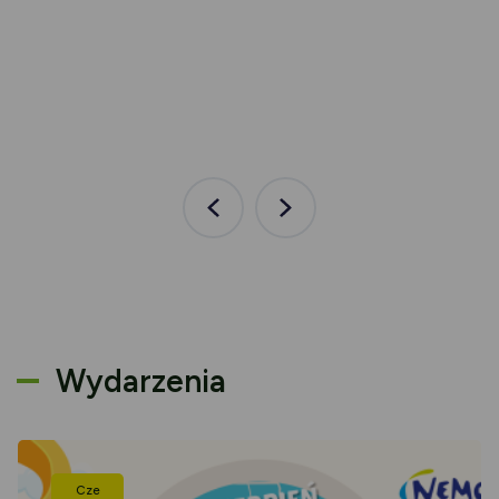
Poprzednia
Następna
aktualność
aktualność
Wydarzenia
Cze