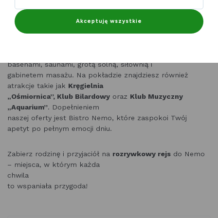
lądzie.
Akceptuję wszystkie
Nasz aquapark to prawdziwy
statek zabawy
, który
przenosi swoich pasażerów do
świata relaksu i radości. Czeka na Ciebie Wodny Świat z
basenami, saunami, grotą solną, siłownią i
gabinetem masażu. Na pokładzie znajdziesz również
atrakcje takie jak
Kręgielnia
„Ośmiornica”, Klub Bilardowy
oraz
Klub Muzyczny
„Aquarium”
. Dopełnieniem
naszej oferty jest Bistro Nemo, które zaspokoi Twój
apetyt po pełnym emocji dniu.
Zabierz rodzinę i przyjaciół na
rozrywkowy rejs
do Nemo
– miejsca, w którym każda
chwila
to wspaniała przygoda!