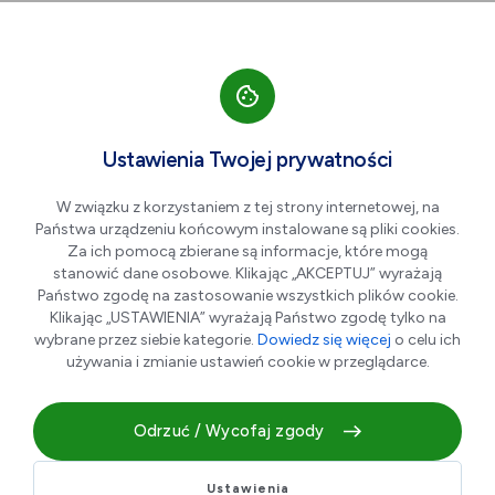
Przejdź do nawigacji strony
Przejdź do treści
Przejdź do stopki
większa czcionka
normalna czcionka
mniejsza czc
+A
A
A-
Men
NEMO – WODNY ŚWIAT
Ustawienia Twojej prywatności
DĄBROWA GÓRNICZA
W związku z korzystaniem z tej strony internetowej, na
Państwa urządzeniu końcowym instalowane są pliki cookies.
Za ich pomocą zbierane są informacje, które mogą
stanowić dane osobowe. Klikając „AKCEPTUJ” wyrażają
Państwo zgodę na zastosowanie wszystkich plików cookie.
Klikając „USTAWIENIA” wyrażają Państwo zgodę tylko na
wybrane przez siebie kategorie.
Dowiedz się więcej
o celu ich
używania i zmianie ustawień cookie w przeglądarce.
Odrzuć / Wycofaj zgody
Nemo – Świat Rozrywki w Dąbrowie Górniczej to
wyjątkowe miejsce, które łączy w
sobie wodne atrakcje i różnorodne formy rozrywki na
Ustawienia