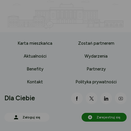
Karta mieszkańca
Zostań partnerem
Aktualności
Wydarzenia
Benefity
Partnerzy
Kontakt
Polityka prywatności
Dla Ciebie
link otwiera się nowej 
link otwiera się
link otwi
lin
Zaloguj się
Zarejestruj się