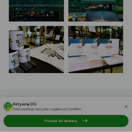
Aktywna DG
Poznaj innych partnerów
Pobierz aplikację i skorzystaj z wyjątkowych benefitów
za
Przejdź do aplikacji