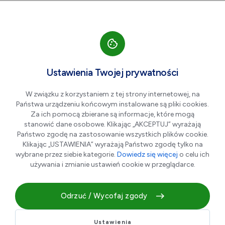
Przejdź do nawigacji strony
Przejdź do treści
Przejdź do stopki
większa czcionka
normalna czcionka
mniejsza czc
+A
A
A-
Men
Miejska Biblioteka Publiczna
Ustawienia Twojej prywatności
im. Hugona Kołłątaja w
Dąbrowie Górniczej
W związku z korzystaniem z tej strony internetowej, na
Państwa urządzeniu końcowym instalowane są pliki cookies.
Za ich pomocą zbierane są informacje, które mogą
stanowić dane osobowe. Klikając „AKCEPTUJ” wyrażają
Państwo zgodę na zastosowanie wszystkich plików cookie.
Klikając „USTAWIENIA” wyrażają Państwo zgodę tylko na
wybrane przez siebie kategorie.
Dowiedz się więcej
o celu ich
używania i zmianie ustawień cookie w przeglądarce.
Odrzuć / Wycofaj zgody
Miejska Biblioteka Publiczna im. Hugona Kołłątaja w
Ustawienia