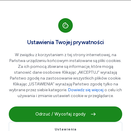
Przejdź do nawigacji strony
Przejdź do treści
Przejdź do stopki
większa czcionka
normalna czcionka
mniejsza czc
+A
A
A-
Men
DEPILCONCEPT
Ustawienia Twojej prywatności
W związku z korzystaniem z tej strony internetowej, na
Państwa urządzeniu końcowym instalowane są pliki cookies.
Za ich pomocą zbierane są informacje, które mogą
stanowić dane osobowe. Klikając „AKCEPTUJ” wyrażają
Państwo zgodę na zastosowanie wszystkich plików cookie.
Klikając „USTAWIENIA” wyrażają Państwo zgodę tylko na
wybrane przez siebie kategorie.
Dowiedz się więcej
o celu ich
używania i zmianie ustawień cookie w przeglądarce.
DepilConcept to międzynarodowa sieć specjalizująca się w
trwałej depilacji, wykorzystująca najnowsze technologie jak
Odrzuć / Wycofaj zgody
IPL i SHR.
Ustawienia