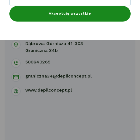
Akceptuję wszystkie
DEPILCONCEPT
Dąbrowa Górnicza 41-303
Graniczna 34b
500640265
graniczna34@depilconcept.pl
www.depilconcept.pl