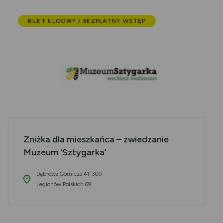
BILET ULGOWY / BEZPŁATNY WSTĘP
Zniżka dla mieszkańca – zwiedzanie
Muzeum ‘Sztygarka’
Dąbrowa Górnicza 41-300
Legionów Polskich 69