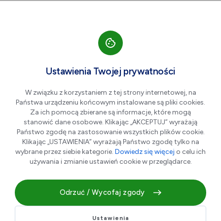
Przejdź do nawigacji strony
Przejdź do treści
Przejdź do stopki
większa czcionka
normalna czcionka
mniejsza czc
+A
A
A-
Men
Muzeum Miejskie „Sztygarka”
Ustawienia Twojej prywatności
W związku z korzystaniem z tej strony internetowej, na
Państwa urządzeniu końcowym instalowane są pliki cookies.
Za ich pomocą zbierane są informacje, które mogą
stanowić dane osobowe. Klikając „AKCEPTUJ” wyrażają
Państwo zgodę na zastosowanie wszystkich plików cookie.
Klikając „USTAWIENIA” wyrażają Państwo zgodę tylko na
wybrane przez siebie kategorie.
Dowiedz się więcej
o celu ich
używania i zmianie ustawień cookie w przeglądarce.
Muzeum Sztygarka to miejsce, gdzie przeszłość ożywa, a
dziedzictwo Zagłębia Dąbrowskiego nabiera nowego
Odrzuć / Wycofaj zgody
wymiaru. Odkryjesz tu historię regionu, jego przemysłowe
tradycje oraz codzienne życie górników i hutników.
Ustawienia