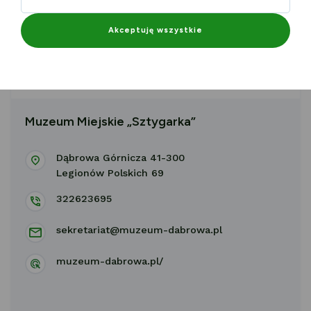
Zwiedzając zabytkową Kopalnię Ćwiczebną, możesz
poczuć atmosferę pracy pod ziemią i zobaczyć narzędzia,
Akceptuję wszystkie
których używali dawni górnicy.
Muzeum Miejskie „Sztygarka”
Dąbrowa Górnicza 41-300
Legionów Polskich 69
322623695
sekretariat@muzeum-dabrowa.pl
muzeum-dabrowa.pl/