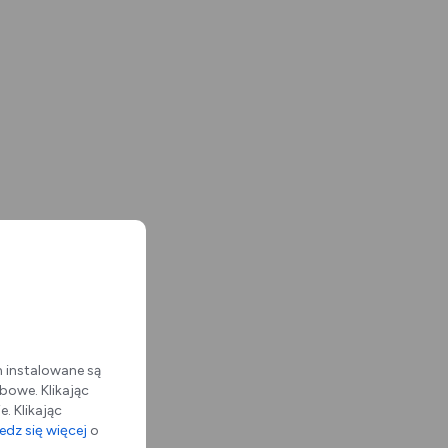
m instalowane są
bowe. Klikając
. Klikając
dz się więcej
o