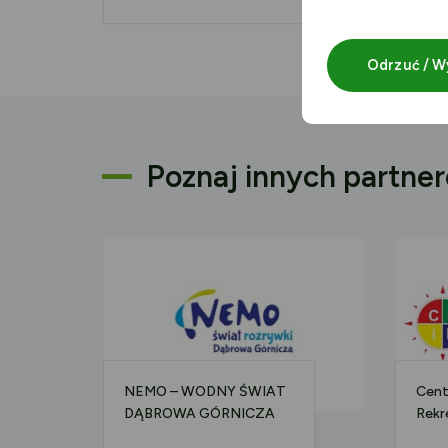
A
Odrzuć / W
Poznaj innych partne
NEMO – WODNY ŚWIAT
Cent
DĄBROWA GÓRNICZA
Rekr