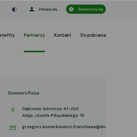
nka
a czcionka
mniejsza czcionka
Zaloguj się
Zarejestruj się
enefity
Partnerzy
Kontakt
Do pobrania
Domino’s Pizza
Dąbrowa Górnicza 41-303
Aleja Józefa Piłsudskiego 15
grzegorz.kosierkiewicz.franchisee@dominospizza.pl