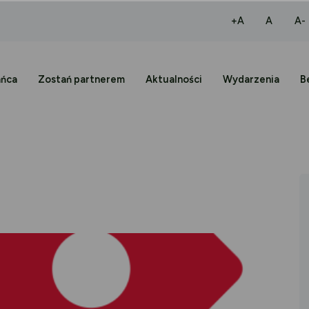
większa czcio
normaln
+A
A
A-
ańca
Zostań partnerem
Aktualności
Wydarzenia
B