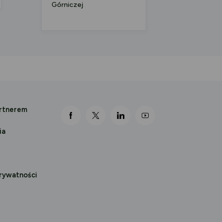
Górniczej
artnerem
link otwiera się nowej karcie
link otwiera się nowej karcie
link otwiera się nowej karcie
link otwiera się nowej k
ia
prywatności