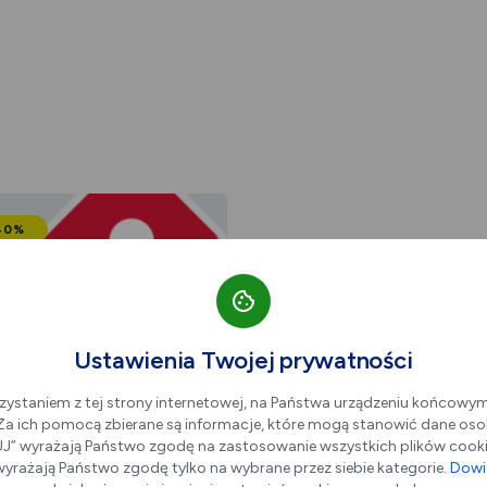
40%
Ustawienia Twojej prywatności
ino’s Pizza Dąbrowa
icza – 40% zniżki na
zystaniem z tej strony internetowej, na Państwa urządzeniu końcowy
stkie pizze dla
. Za ich pomocą zbierane są informacje, które mogą stanowić dane oso
iów i studentów
” wyrażają Państwo zgodę na zastosowanie wszystkich plików cookie
yrażają Państwo zgodę tylko na wybrane przez siebie kategorie.
Dowie
ąbrowa Górnicza 41-303