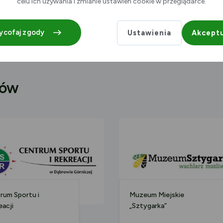
celu ich używania i zmianie ustawień cookie w przeglądarce.
leja Józefa Piłsudskiego 15
ycofaj zgody
Ustawienia
Akceptu
rów
rum Sportu i
Muzeum Miejskie
eacji
„Sztygarka”