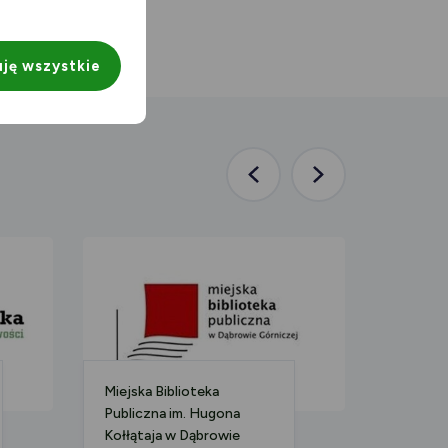
ję wszystkie
Poprzednia
Następna
aktualność
aktualność
Miejska Biblioteka
Pałac K
Publiczna im. Hugona
Kołłątaja w Dąbrowie