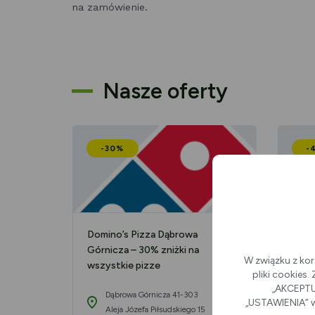
na zamówienie.
Nasze oferty
-30%
-
Domino’s Pizza Dąbrowa
Dmin
Górnicza – 30% zniżki na
Górn
W związku z kor
wszystkie pizze
wszy
pliki cookies
uczn
„AKCEPTUJ
Dąbrowa Górnicza 41-303
„USTAWIENIA” w
Aleja Józefa Piłsudskiego 15
D