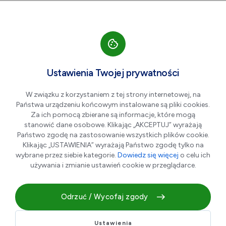
Przejdź do nawigacji strony
Przejdź do treści
Przejdź do stopki
większa czcionka
normalna czcionka
mniejsza czc
+A
A
A-
Men
NATURHOUSE Dąbrowa
Ustawienia Twojej prywatności
Górnicza
W związku z korzystaniem z tej strony internetowej, na
Państwa urządzeniu końcowym instalowane są pliki cookies.
Za ich pomocą zbierane są informacje, które mogą
stanowić dane osobowe. Klikając „AKCEPTUJ” wyrażają
Państwo zgodę na zastosowanie wszystkich plików cookie.
Klikając „USTAWIENIA” wyrażają Państwo zgodę tylko na
wybrane przez siebie kategorie.
Dowiedz się więcej
o celu ich
używania i zmianie ustawień cookie w przeglądarce.
Odrzuć / Wycofaj zgody
Prowadzimy gabinet dietetyczny, w którym oferujemy
indywidualne kuracje żywieniowe dla osób zdrowych oraz z
chorobami dietozależnymi.
Ustawienia