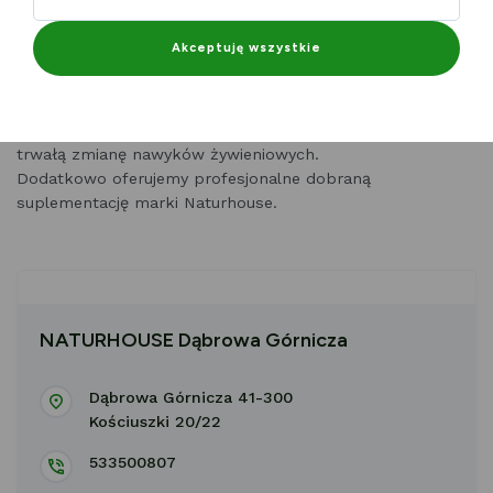
Specjalizujemy się w m.in. w pracy z insulinoopornością,
Akceptuję wszystkie
cukrzycą dyslipidemią, chorobami tarczycy i nadciśnieniem.
Łączymy dietetykę kliniczną z psychodietetyką, wspierając
trwałą zmianę nawyków żywieniowych.
Dodatkowo oferujemy profesjonalne dobraną
suplementację marki Naturhouse.
NATURHOUSE Dąbrowa Górnicza
Dąbrowa Górnicza 41-300
Kościuszki 20/22
533500807