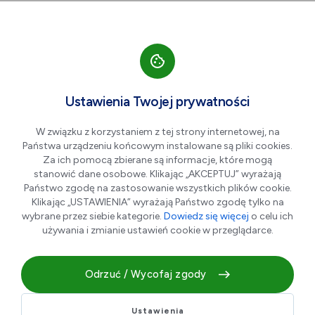
Przejdź do nawigacji strony
Przejdź do treści
Przejdź do stopki
większa czcionka
normalna czcionka
mniejsza czc
+A
A
A-
Men
"Złote wibracje i
Lip
Ustawienia Twojej prywatności
01
kolorowe szajby"
W związku z korzystaniem z tej strony internetowej, na
Państwa urządzeniu końcowym instalowane są pliki cookies.
Za ich pomocą zbierane są informacje, które mogą
stanowić dane osobowe. Klikając „AKCEPTUJ” wyrażają
Państwo zgodę na zastosowanie wszystkich plików cookie.
Klikając „USTAWIENIA” wyrażają Państwo zgodę tylko na
wybrane przez siebie kategorie.
Dowiedz się więcej
o celu ich
używania i zmianie ustawień cookie w przeglądarce.
Odrzuć / Wycofaj zgody
Wystawa malarstwa Jotoczuły
Ustawienia