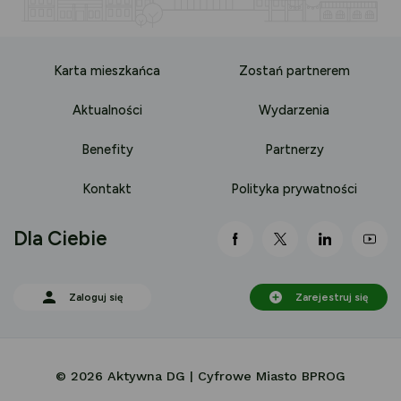
Karta mieszkańca
Zostań partnerem
Aktualności
Wydarzenia
Benefity
Partnerzy
Kontakt
Polityka prywatności
Dla Ciebie
link otwiera się nowej 
link otwiera się
link otwi
lin
Zaloguj się
Zarejestruj się
© 2026 Aktywna DG | Cyfrowe Miasto BPROG