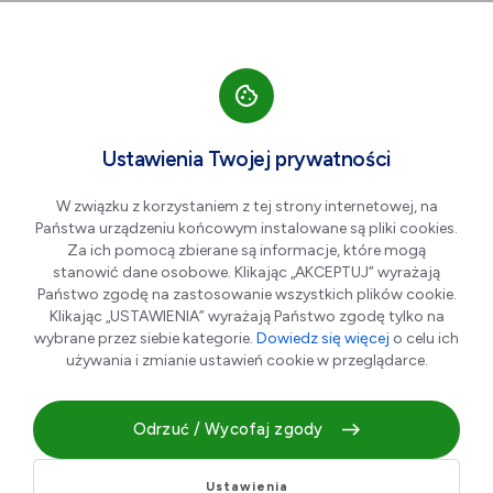
Przejdź do nawigacji strony
Przejdź do treści
Przejdź do stopki
większa czcionka
normalna czcionka
mniejsza czc
+A
A
A-
Men
Teatr Polska: NIŻYŃSKA
Wrz
Ustawienia Twojej prywatności
20
piano forte
W związku z korzystaniem z tej strony internetowej, na
Państwa urządzeniu końcowym instalowane są pliki cookies.
Za ich pomocą zbierane są informacje, które mogą
stanowić dane osobowe. Klikając „AKCEPTUJ” wyrażają
Państwo zgodę na zastosowanie wszystkich plików cookie.
Klikając „USTAWIENIA” wyrażają Państwo zgodę tylko na
wybrane przez siebie kategorie.
Dowiedz się więcej
o celu ich
używania i zmianie ustawień cookie w przeglądarce.
Odrzuć / Wycofaj zgody
Spektakl
Ustawienia