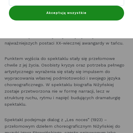
Szczegóły ->
Teatr Polska: NIŻYŃSKA piano forte - Pałac
Kultury Zagłębia w Dąbrowie Górniczej
Akceptuję wszystkie
„NIŻYŃSKA piano forte” Sztuki Nowej to kameralny
spektakl choreograficzny inspirowany biografią i
twórczością Bronisławy Niżyńskiej – jednej z
najważniejszych postaci XX-wiecznej awangardy w tańcu.
Punktem wyjścia do spektaklu stały się przełomowe
chwile z jej życia. Osobisty kryzys oraz potrzeba pełnego
artystycznego wyrażenia się stały się impulsem do
wypracowania własnej podmiotowości i swojego języka
choreograficznego. W spektaklu biografia Niżyńskiej
zostaje przetworzona nie w formę narracji, lecz w
strukturę ruchu, rytmu i napięć budujących dramaturgię
spektaklu.
Spektakl podejmuje dialog z „Les noces” (1923) –
przełomowym dziełem choreograficznym Niżyńskiej do
muzyki Igora Strawińskiego, często opisywanym jako