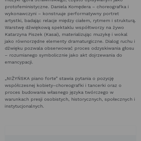
protofeministyczne. Daniela Komędera – choreografka i
wykonawczyni – konstruuje performatywny portret
artystki, badając relacje między ciałem, rytmem i strukturą.
Warstwę dźwiękową spektaklu współtworzy na żywo
Katarzyna Piszek (Kasai), materializując muzykę i wokal
jako równorzędne elementy dramaturgiczne. Dialog ruchu i
dźwięku pozwala obserwować proces odzyskiwania głosu
– rozumianego symbolicznie jako akt dojrzewania do
emancypacji.
„NIŻYŃSKA piano forte” stawia pytania o pozycję
współczesnej kobiety–choreografki i tancerki oraz o
proces budowania własnego języka twórczego w
warunkach presji osobistych, historycznych, społecznych i
instytucjonalnych.