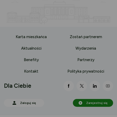
Karta mieszkańca
Zostań partnerem
Aktualności
Wydarzenia
Benefity
Partnerzy
Kontakt
Polityka prywatności
Dla Ciebie
link otwiera się nowej 
link otwiera się
link otwi
lin
Zaloguj się
Zarejestruj się