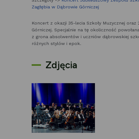
Szczegóły ->
Koncert Jubileuszowy Zespołu Szkó
Zagłębia w Dąbrowie Górniczej
Koncert z okazji 35-lecia Szkoły Muzycznej ora
Górniczej. Specjalnie na tę okoliczność powołan
z grona absolwentów i uczniów dąbrowskiej szk
różnych stylów i epok.
Zdjęcia