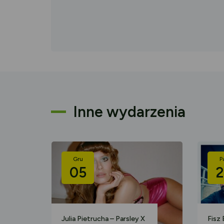
Inne wydarzenia
Gru
P
05
2
Julia Pietrucha – Parsley X
Fisz