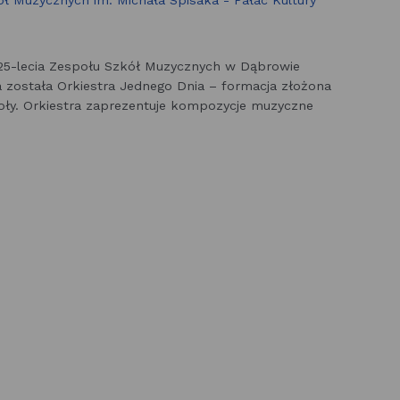
ł Muzycznych im. Michała Spisaka - Pałac Kultury
z 25-lecia Zespołu Szkół Muzycznych w Dąbrowie
a została Orkiestra Jednego Dnia – formacja złożona
oły. Orkiestra zaprezentuje kompozycje muzyczne