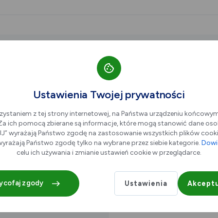
Ustawienia Twojej prywatności
zystaniem z tej strony internetowej, na Państwa urządzeniu końcowy
. Za ich pomocą zbierane są informacje, które mogą stanowić dane oso
Zespół Szkół M
” wyrażają Państwo zgodę na zastosowanie wszystkich plików cookie
yrażają Państwo zgodę tylko na wybrane przez siebie kategorie.
Dowie
celu ich używania i zmianie ustawień cookie w przeglądarce.
Wawel 2, 41-20
ycofaj zgody
Ustawienia
Akceptu
od 08.10.2026 (1
do 08.10.2026 (1