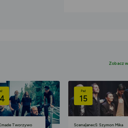
Zobacz w
aź
Paź
4
15
 Emade Tworzywo
Scena|anecS: Szymon Mika