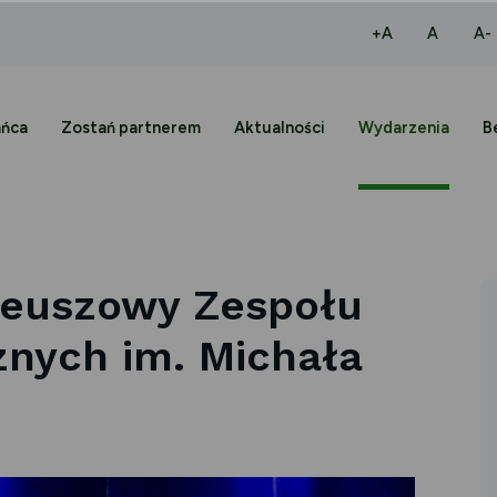
większa czcio
normaln
+A
A
A-
ańca
Zostań partnerem
Aktualności
Wydarzenia
B
leuszowy Zespołu
nych im. Michała