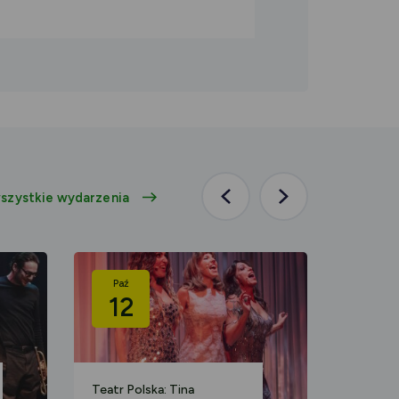
szystkie wydarzenia
Poprzednia
Następna
aktualność
aktualność
Paź
Paź
12
09
Teatr Polska: Tina
Koncert