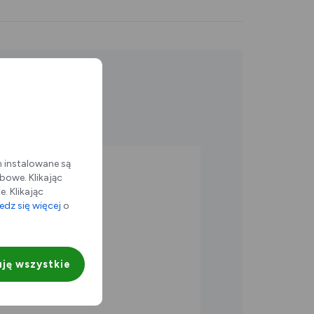
m instalowane są
bowe. Klikając
uzycznych
. Klikając
dz się więcej
o
0 Sosnowiec
ję wszystkie
7:00)
8:30)