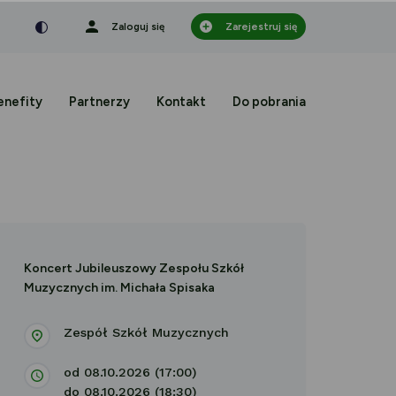
nka
a czcionka
mniejsza czcionka
Zaloguj się
Zarejestruj się
enefity
Partnerzy
Kontakt
Do pobrania
Koncert Jubileuszowy Zespołu Szkół
Muzycznych im. Michała Spisaka
Zespół Szkół Muzycznych
od 08.10.2026 (17:00)
do 08.10.2026 (18:30)