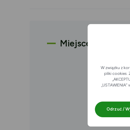
Miejsce
W związku z kor
pliki cookies
„AKCEPTUJ
„USTAWIENIA” w
Odrzuć / W