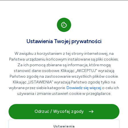
Przejdź do nawigacji strony
Przejdź do treści
Przejdź do stopki
większa czcionka
normalna czcionka
mniejsza czc
+A
A
A-
Men
Filmowa Biblioteka
Lip
Ustawienia Twojej prywatności
06
Junior
W związku z korzystaniem z tej strony internetowej, na
Państwa urządzeniu końcowym instalowane są pliki cookies.
Za ich pomocą zbierane są informacje, które mogą
stanowić dane osobowe. Klikając „AKCEPTUJ” wyrażają
Państwo zgodę na zastosowanie wszystkich plików cookie.
Klikając „USTAWIENIA” wyrażają Państwo zgodę tylko na
wybrane przez siebie kategorie.
Dowiedz się więcej
o celu ich
używania i zmianie ustawień cookie w przeglądarce.
Odrzuć / Wycofaj zgody
Zapraszamy na seanse filmowe w Bibliotece Głównej!
Ustawienia