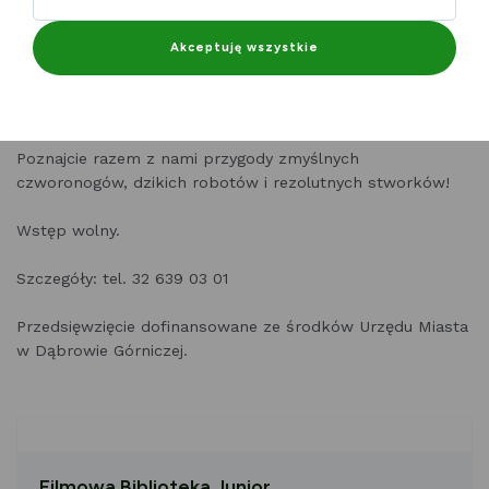
Akceptuję wszystkie
Terminy:
6.07, 13.07, 20.07, 27.07, godz. 10:00 (poniedziałki)
5, 12, 19, 26.08, godz. 10:00 (środy)
Poznajcie razem z nami przygody zmyślnych
czworonogów, dzikich robotów i rezolutnych stworków!
Wstęp wolny.
Szczegóły: tel. 32 639 03 01
Przedsięwzięcie dofinansowane ze środków Urzędu Miasta
w Dąbrowie Górniczej.
Filmowa Biblioteka Junior