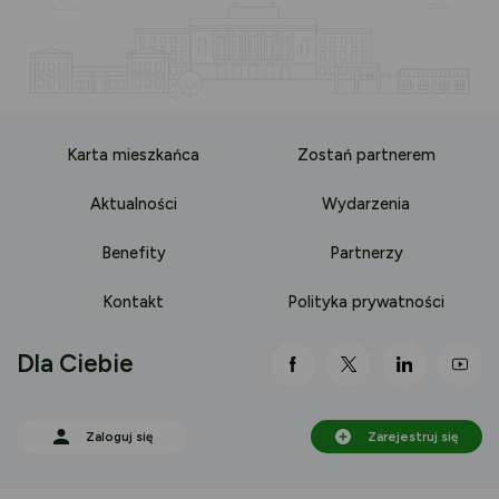
Karta mieszkańca
Zostań partnerem
Aktualności
Wydarzenia
Benefity
Partnerzy
Kontakt
Polityka prywatności
Dla Ciebie
link otwiera się nowej 
link otwiera się
link otwi
lin
Zaloguj się
Zarejestruj się