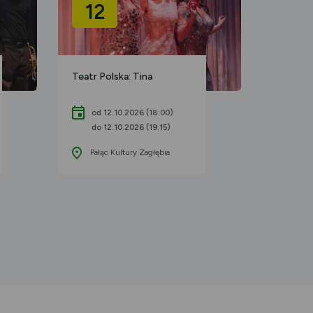
12
09
Teatr Polska: Tina
Koncert
Akademi
Dęta
od 12.10.2026 (18:00)
do 12.10.2026 (19:15)
od 0
Pałąc Kultury Zagłębia
do 0
Pałac