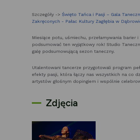
Szczegóły ->
Święto Tańca i Pasji – Gala Tane
Zakręconych - Pałac Kultury Zagłębia w Dąbrowi
Miesiące potu, uśmiechu, przełamywania barier 
podsumować ten wyjątkowy rok! Studio Taneczni
galę podsumowującą sezon taneczny.
Utalentowani tancerze przygotowali program pełe
efekty pasji, która łączy nas wszystkich na co d
artystów głośnym dopingiem i wspólnie celebrow
Zdjęcia