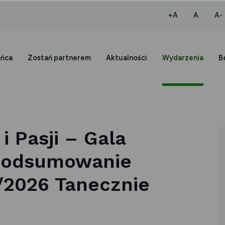
większa czcio
normaln
+A
A
A-
ańca
Zostań partnerem
Aktualności
Wydarzenia
B
i Pasji – Gala
Podsumowanie
/2026 Tanecznie