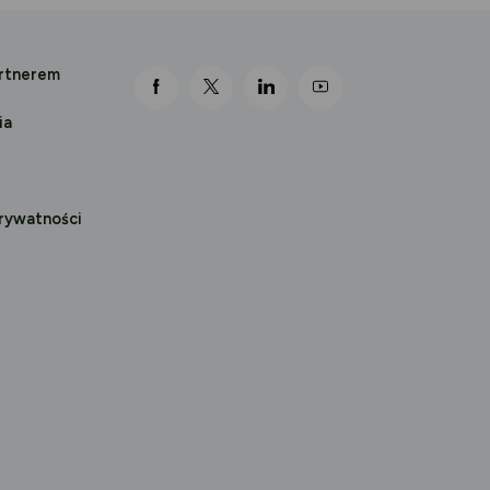
artnerem
link otwiera się nowej karcie
link otwiera się nowej karcie
link otwiera się nowej karcie
link otwiera się nowej k
ia
prywatności