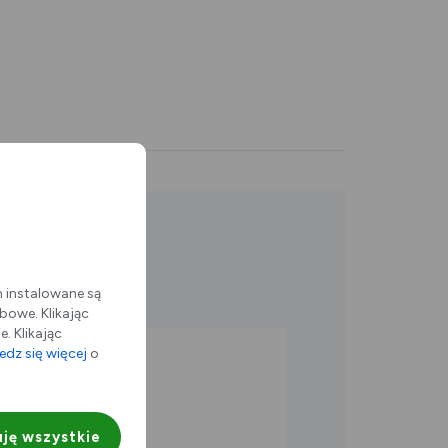
m instalowane są
bowe. Klikając
. Klikając
dz się więcej
o
agłębia
ję wszystkie