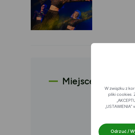
Miejsce
W związku z kor
pliki cookies
„AKCEPTUJ
„USTAWIENIA” w
Odrzuć / W