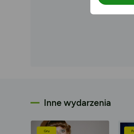
Inne wydarzenia
Gru
P