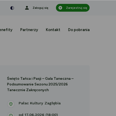
nka
a czcionka
mniejsza czcionka
Zaloguj się
Zarejestruj się
enefity
Partnerzy
Kontakt
Do pobrania
Święto Tańca i Pasji – Gala Taneczna –
Podsumowanie Sezonu 2025/2026
Tanecznie Zakręconych
Pałac Kultury Zagłębia
od 17.06.2026 (18:00)