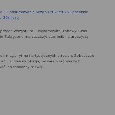
czna – Podsumowanie Sezonu 2025/2026 Tanecznie
e Górniczej
i przede wszystkim – niesamowitej zabawy. Czas
e Zakręcone ma zaszczyt zaprosić na uroczystą
n magii, rytmu i artystycznych uniesień. Zobaczycie
zień. To idealna okazja, by wesprzeć naszych
ać ich taneczny rozwój.