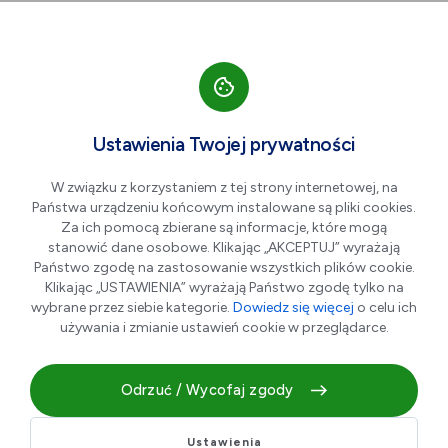
Przejdź do nawigacji strony
Przejdź do treści
Przejdź do stopki
większa czcionka
normalna czcionka
mniejsza czc
+A
A
A-
Men
Spotkanie autorskie z
Cze
Ustawienia Twojej prywatności
08
dr. Tomaszem
W związku z korzystaniem z tej strony internetowej, na
Słupikiem
Państwa urządzeniu końcowym instalowane są pliki cookies.
Za ich pomocą zbierane są informacje, które mogą
stanowić dane osobowe. Klikając „AKCEPTUJ” wyrażają
Państwo zgodę na zastosowanie wszystkich plików cookie.
Klikając „USTAWIENIA” wyrażają Państwo zgodę tylko na
wybrane przez siebie kategorie.
Dowiedz się więcej
o celu ich
używania i zmianie ustawień cookie w przeglądarce.
Odrzuć / Wycofaj zgody
Serdecznie zapraszamy na spotkanie z dr. Tomaszem
Ustawienia