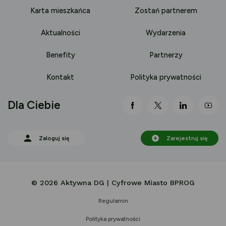
Karta mieszkańca
Zostań partnerem
Aktualności
Wydarzenia
Benefity
Partnerzy
Kontakt
Polityka prywatności
Dla Ciebie
link otwiera się nowej 
link otwiera się
link otwi
lin
Zaloguj się
Zarejestruj się
© 2026 Aktywna DG | Cyfrowe Miasto BPROG
Regulamin
Polityka prywatności