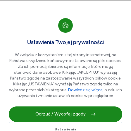
Przejdź do nawigacji strony
Przejdź do treści
Przejdź do stopki
większa czcionka
normalna czcionka
mniejsza czc
+A
A
A-
Men
Klub Literacki
Cze
Ustawienia Twojej prywatności
03
"Pinezka"
W związku z korzystaniem z tej strony internetowej, na
Państwa urządzeniu końcowym instalowane są pliki cookies.
Za ich pomocą zbierane są informacje, które mogą
stanowić dane osobowe. Klikając „AKCEPTUJ” wyrażają
Państwo zgodę na zastosowanie wszystkich plików cookie.
Klikając „USTAWIENIA” wyrażają Państwo zgodę tylko na
wybrane przez siebie kategorie.
Dowiedz się więcej
o celu ich
używania i zmianie ustawień cookie w przeglądarce.
Odrzuć / Wycofaj zgody
Zapraszamy na kolejne spotkanie Klubu Literackiego
“Pinezka”, które odbędzie się 3 czerwca (środa) o godz.
Ustawienia
17:00 w Bibliotece Głównej (ul. T. Kościuszki 25).