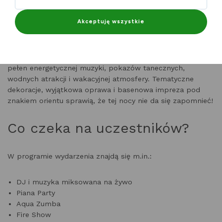
godzinach 21:00–2:00 nasz kompleks zamieni się w pełną
światła, muzyki i egzotycznych rytmów strefę nocnej
Akceptuję wszystkie
zabawy.
To będzie wieczór inspirowany orientalnym klimatem –
pełen energetycznej muzyki, pokazów tanecznych,
wodnych atrakcji i wakacyjnej atmosfery. Tematyczne
dekoracje, wyjątkowa oprawa i basenowa impreza pod
znakiem orientu sprawią, że tej nocy nie da się zapomnieć!
Co czeka na uczestników?
W programie wydarzenia znajdą się m.in.:
DJ i muzyka miksowana na żywo
Piana Party
Aqua Zumba
Fire Show