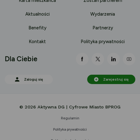
Karta mieszkańca
Zostań partnerem
Aktualności
Wydarzenia
Benefity
Partnerzy
Kontakt
Polityka prywatności
Dla Ciebie
link otwiera się nowej 
link otwiera się
link otwi
lin
Zaloguj się
Zarejestruj się
© 2026 Aktywna DG | Cyfrowe Miasto BPROG
Regulamin
Polityka prywatności