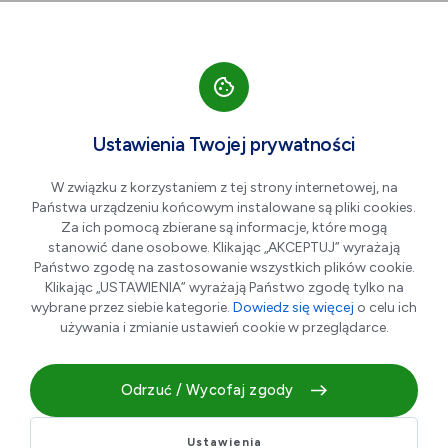
Przejdź do nawigacji strony
Przejdź do treści
Przejdź do stopki
większa czcionka
normalna czcionka
mniejsza czc
+A
A
A-
Men
Noc Basenowa w Nemo!
Sie
Ustawienia Twojej prywatności
01
W związku z korzystaniem z tej strony internetowej, na
Państwa urządzeniu końcowym instalowane są pliki cookies.
Za ich pomocą zbierane są informacje, które mogą
stanowić dane osobowe. Klikając „AKCEPTUJ” wyrażają
Państwo zgodę na zastosowanie wszystkich plików cookie.
Klikając „USTAWIENIA” wyrażają Państwo zgodę tylko na
wybrane przez siebie kategorie.
Dowiedz się więcej
o celu ich
używania i zmianie ustawień cookie w przeglądarce.
Odrzuć / Wycofaj zgody
Już 1 sierpnia 2026 roku zapraszamy do Nemo – Świata
Rozrywki w Dąbrowie Górniczej na wyjątkowe wakacyjne
Ustawienia
wydarzenie – Noc Basenową – orientalnym klimacie! W