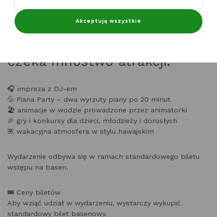
zamieni się w prawdziwy tropikalny raj pełen muzyki,
piany, zabawy i wakacyjnej energii.
Akceptuję wszystkie
Na uczestników wydarzenia
czeka mnóstwo atrakcji:
🎧 impreza z DJ-em
💦 Piana Party – dwa wyrzuty piany po 20 minut
🏖️ animacje w wodzie prowadzone przez animatorki
🎉 gry i konkursy dla dzieci, młodzieży i dorosłych
🌺 wakacyjna atmosfera w stylu hawajskim
Wydarzenie odbywa się w ramach standardowego biletu
wstępu na basen.
🎟️ Ceny biletów
Aby wziąć udział w wydarzeniu, wystarczy wykupić
standardowy bilet basenowy.