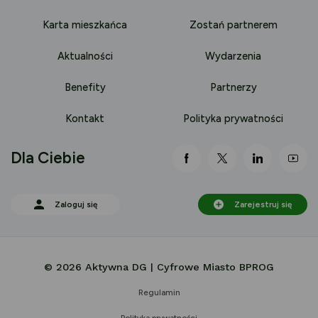
Karta mieszkańca
Zostań partnerem
Aktualności
Wydarzenia
Benefity
Partnerzy
Kontakt
Polityka prywatności
Dla Ciebie
link otwiera się nowej 
link otwiera się
link otwi
lin
Zaloguj się
Zarejestruj się
© 2026 Aktywna DG | Cyfrowe Miasto BPROG
Regulamin
Polityka prywatności