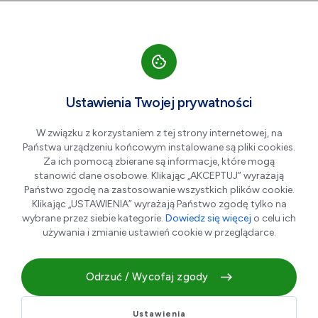
Przejdź do nawigacji strony
Przejdź do treści
Przejdź do stopki
większa czcionka
normalna czcionka
mniejsza czc
+A
A
A-
Men
Hawaii Pool Party w
Cze
Ustawienia Twojej prywatności
28
Nemo
W związku z korzystaniem z tej strony internetowej, na
Państwa urządzeniu końcowym instalowane są pliki cookies.
Za ich pomocą zbierane są informacje, które mogą
stanowić dane osobowe. Klikając „AKCEPTUJ” wyrażają
Państwo zgodę na zastosowanie wszystkich plików cookie.
Klikając „USTAWIENIA” wyrażają Państwo zgodę tylko na
wybrane przez siebie kategorie.
Dowiedz się więcej
o celu ich
używania i zmianie ustawień cookie w przeglądarce.
Odrzuć / Wycofaj zgody
Już 28 czerwca 2026 roku w godzinach 14:00–18:00
zapraszamy na wyjątkową imprezę basenową w
Ustawienia
hawajskim klimacie! Tego dnia Nemo – Świat Rozrywki