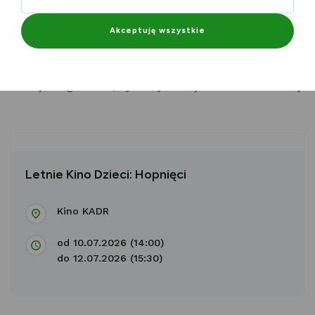
Szczegóły ->
Letnie Kino Dzieci: Hopnięci - Pałac Kultury
Zagłębia w Dąbrowie Górniczej
Akceptuję wszystkie
19-letnia miłośniczka zwierząt wykorzystuje technologię,
która pozwala przenieść jej świadomość do ciała
robotycznego bobra, by odkrywać tajemnice świata natury.
Letnie Kino Dzieci: Hopnięci
Kino KADR
od 10.07.2026 (14:00)
do 12.07.2026 (15:30)