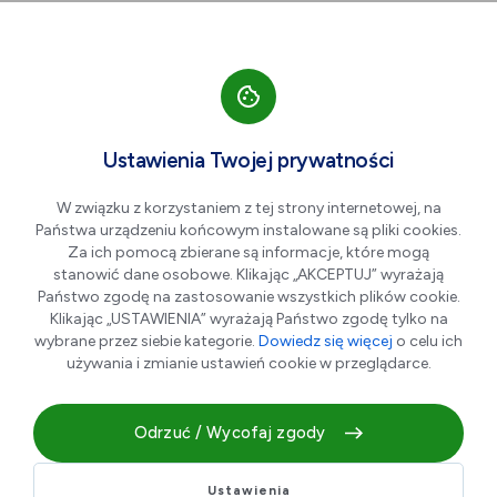
Przejdź do nawigacji strony
Przejdź do treści
Przejdź do stopki
większa czcionka
normalna czcionka
mniejsza czc
+A
A
A-
Men
Letnie Kino Dzieci:
Lip
Ustawienia Twojej prywatności
10
Hopnięci
W związku z korzystaniem z tej strony internetowej, na
Państwa urządzeniu końcowym instalowane są pliki cookies.
Za ich pomocą zbierane są informacje, które mogą
stanowić dane osobowe. Klikając „AKCEPTUJ” wyrażają
Państwo zgodę na zastosowanie wszystkich plików cookie.
Klikając „USTAWIENIA” wyrażają Państwo zgodę tylko na
wybrane przez siebie kategorie.
Dowiedz się więcej
o celu ich
używania i zmianie ustawień cookie w przeglądarce.
Odrzuć / Wycofaj zgody
Gatunek - animowany, komedia
Ustawienia