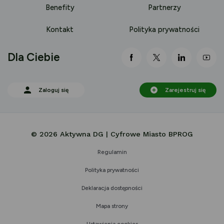
Benefity
Partnerzy
Kontakt
Polityka prywatności
Dla Ciebie
link otwiera się nowej 
link otwiera się
link otwi
lin
Zaloguj się
Zarejestruj się
© 2026 Aktywna DG | Cyfrowe Miasto BPROG
Regulamin
Polityka prywatności
Deklaracja dostępności
Mapa strony
Ustawienia cookies