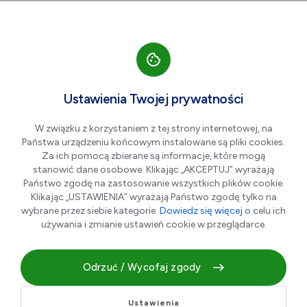
Przejdź do nawigacji strony
Przejdź do treści
Przejdź do stopki
większa czcionka
normalna czcionka
mniejsza czc
+A
A
A-
Men
Letnie Kino Dzieci:
Cze
Ustawienia Twojej prywatności
29
Kurozając i świątynia
W związku z korzystaniem z tej strony internetowej, na
świstaka
Państwa urządzeniu końcowym instalowane są pliki cookies.
Za ich pomocą zbierane są informacje, które mogą
stanowić dane osobowe. Klikając „AKCEPTUJ” wyrażają
Państwo zgodę na zastosowanie wszystkich plików cookie.
Klikając „USTAWIENIA” wyrażają Państwo zgodę tylko na
wybrane przez siebie kategorie.
Dowiedz się więcej
o celu ich
używania i zmianie ustawień cookie w przeglądarce.
Odrzuć / Wycofaj zgody
Gatunek - animowany, przygodowy
Ustawienia