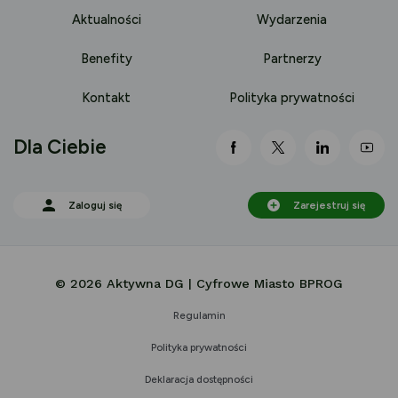
Aktualności
Wydarzenia
Benefity
Partnerzy
Kontakt
Polityka prywatności
Dla Ciebie
link otwiera się nowej 
link otwiera się
link otwi
lin
Zaloguj się
Zarejestruj się
© 2026 Aktywna DG | Cyfrowe Miasto BPROG
Regulamin
Polityka prywatności
Deklaracja dostępności