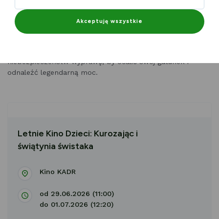
Szczegóły ->
Letnie Kino Dzieci: Kurozając i świątynia
Akceptuję wszystkie
świstaka - Pałac Kultury Zagłębia w Dąbrowie Górniczej
Niezwykły Kurozając wyrusza z przyjaciółmi na pełną
niebezpieczeństw wyprawę, by ocalić swój gatunek i
odnaleźć legendarną moc.
Letnie Kino Dzieci: Kurozając i
świątynia świstaka
Kino KADR
od 29.06.2026 (11:00)
do 01.07.2026 (12:20)