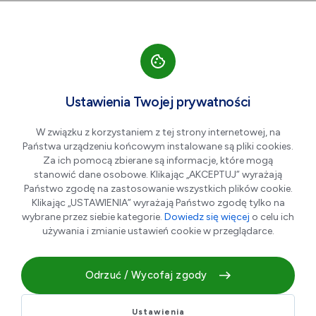
Przejdź do nawigacji strony
Przejdź do treści
Przejdź do stopki
większa czcionka
normalna czcionka
mniejsza czc
+A
A
A-
Men
Autor w Kadrze:
Cze
Ustawienia Twojej prywatności
18
Milczenie owiec
W związku z korzystaniem z tej strony internetowej, na
Państwa urządzeniu końcowym instalowane są pliki cookies.
Za ich pomocą zbierane są informacje, które mogą
stanowić dane osobowe. Klikając „AKCEPTUJ” wyrażają
Państwo zgodę na zastosowanie wszystkich plików cookie.
Klikając „USTAWIENIA” wyrażają Państwo zgodę tylko na
wybrane przez siebie kategorie.
Dowiedz się więcej
o celu ich
używania i zmianie ustawień cookie w przeglądarce.
Odrzuć / Wycofaj zgody
Gatunek - dramat, biograficzny
Ustawienia