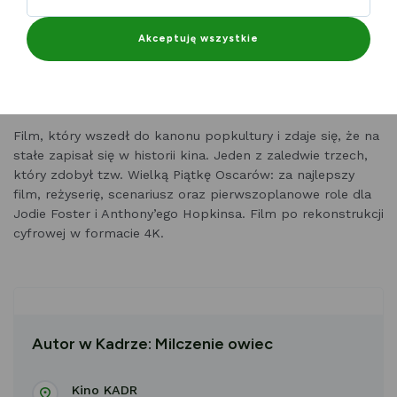
Szczegóły ->
Autor w Kadrze: Milczenie owiec - Pałac
Kultury Zagłębia w Dąbrowie Górniczej
Akceptuję wszystkie
Seryjny morderca i inteligentna agentka łączą siły, by
znaleźć przestępcę obdzierającego ze skóry swoje ofiary.
Film, który wszedł do kanonu popkultury i zdaje się, że na
stałe zapisał się w historii kina. Jeden z zaledwie trzech,
który zdobył tzw. Wielką Piątkę Oscarów: za najlepszy
film, reżyserię, scenariusz oraz pierwszoplanowe role dla
Jodie Foster i Anthony’ego Hopkinsa.
Film po rekonstrukcji
cyfrowej w formacie 4K.
Autor w Kadrze: Milczenie owiec
Kino KADR