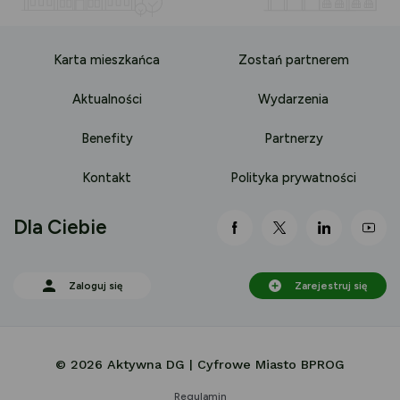
Karta mieszkańca
Zostań partnerem
Aktualności
Wydarzenia
Benefity
Partnerzy
Kontakt
Polityka prywatności
Dla Ciebie
link otwiera się nowej 
link otwiera się
link otwi
lin
Zaloguj się
Zarejestruj się
© 2026 Aktywna DG | Cyfrowe Miasto BPROG
Regulamin