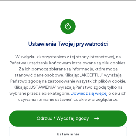
Przejdź do nawigacji strony
Przejdź do treści
Przejdź do stopki
większa czcionka
normalna czcionka
mniejsza czc
+A
A
A-
Men
Erupcja
Cze
Ustawienia Twojej prywatności
26
W związku z korzystaniem z tej strony internetowej, na
Państwa urządzeniu końcowym instalowane są pliki cookies.
Za ich pomocą zbierane są informacje, które mogą
stanowić dane osobowe. Klikając „AKCEPTUJ” wyrażają
Państwo zgodę na zastosowanie wszystkich plików cookie.
Klikając „USTAWIENIA” wyrażają Państwo zgodę tylko na
wybrane przez siebie kategorie.
Dowiedz się więcej
o celu ich
używania i zmianie ustawień cookie w przeglądarce.
Odrzuć / Wycofaj zgody
Dramat, romans
Ustawienia