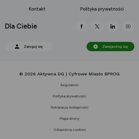
Kontakt
Polityka prywatności
Dla Ciebie
link otwiera się nowej 
link otwiera się
link otwi
lin
Zaloguj się
Zarejestruj się
© 2026 Aktywna DG | Cyfrowe Miasto BPROG
Regulamin
Polityka prywatności
Deklaracja dostępności
Mapa strony
Ustawienia cookies