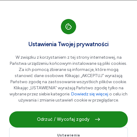
Przejdź do nawigacji strony
Przejdź do treści
Przejdź do stopki
większa czcionka
normalna czcionka
mniejsza czc
+A
A
A-
Men
Dobry wieczór, dobry
Cze
Ustawienia Twojej prywatności
19
dzień
W związku z korzystaniem z tej strony internetowej, na
Państwa urządzeniu końcowym instalowane są pliki cookies.
Za ich pomocą zbierane są informacje, które mogą
stanowić dane osobowe. Klikając „AKCEPTUJ” wyrażają
Państwo zgodę na zastosowanie wszystkich plików cookie.
Klikając „USTAWIENIA” wyrażają Państwo zgodę tylko na
wybrane przez siebie kategorie.
Dowiedz się więcej
o celu ich
używania i zmianie ustawień cookie w przeglądarce.
Odrzuć / Wycofaj zgody
Dramat
Ustawienia