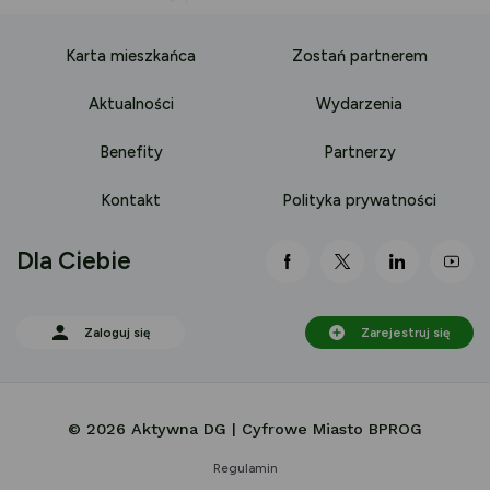
Karta mieszkańca
Zostań partnerem
Aktualności
Wydarzenia
Benefity
Partnerzy
Kontakt
Polityka prywatności
Dla Ciebie
link otwiera się nowej 
link otwiera się
link otwi
lin
Zaloguj się
Zarejestruj się
© 2026 Aktywna DG | Cyfrowe Miasto BPROG
Regulamin