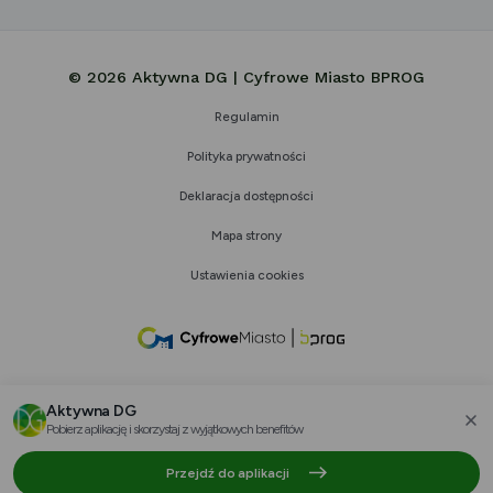
© 2026 Aktywna DG | Cyfrowe Miasto BPROG
Regulamin
Polityka prywatności
Deklaracja dostępności
Mapa strony
Ustawienia cookies
link
otwiera
się
Aktywna DG
w
Pobierz aplikację i skorzystaj z wyjątkowych benefitów
za
nowej
Przejdź do aplikacji
karcie