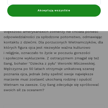
Opis filmu
Akceptuję wszystkie
Trwająca blisko dwie dekady wyniszczająca wojna
w Wietnamie przyniosła nie tylko ogromny chaos, śmierć
i zgliszcza, ale również setki tysięcy nowych istnień.
Większość amerykańskich żołnierzy nie chciała ponieść
odpowiedzialności za spłodzone potomstwo, odmawiając
kontaktu z dziećmi. Dla porzuconych Wietnamczyków, dla
których figura ojca jest niezwykle ważna kulturowo
i religijnie, oznaczało to życie w poczuciu gorszości
i społeczne wykluczenie. Z ostracyzmem zmagał się też
Sang, bohater "Dziecka z pyłu" Weroniki Mliczewskiej.
Mężczyzna po 50 latach otrzymuje unikatową szansę
poznania ojca, jednak żeby spełnić swoje największe
marzenie musi zostawić ukochaną rodzinę i opuścić
Wietnam na zawsze. Czy Sang zdecyduje się spróbować
swoich sił za oceanem?