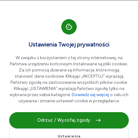
Przejdź do nawigacji strony
Przejdź do treści
Przejdź do stopki
większa czcionka
normalna czcionka
mniejsza czc
+A
A
A-
Men
Dziecko z pyłu
Cze
Ustawienia Twojej prywatności
19
W związku z korzystaniem z tej strony internetowej, na
Państwa urządzeniu końcowym instalowane są pliki cookies.
Za ich pomocą zbierane są informacje, które mogą
stanowić dane osobowe. Klikając „AKCEPTUJ” wyrażają
Państwo zgodę na zastosowanie wszystkich plików cookie.
Klikając „USTAWIENIA” wyrażają Państwo zgodę tylko na
wybrane przez siebie kategorie.
Dowiedz się więcej
o celu ich
używania i zmianie ustawień cookie w przeglądarce.
Odrzuć / Wycofaj zgody
Dokument
Ustawienia