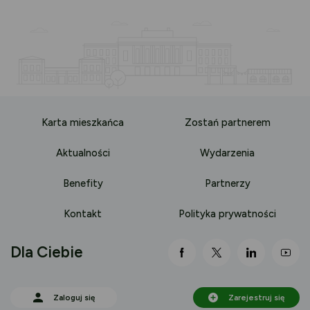
Karta mieszkańca
Zostań partnerem
Aktualności
Wydarzenia
Benefity
Partnerzy
Kontakt
Polityka prywatności
Dla Ciebie
link otwiera się nowej 
link otwiera się
link otwi
lin
Zaloguj się
Zarejestruj się