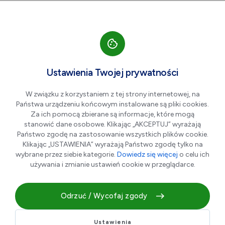
Przejdź do nawigacji strony
Przejdź do treści
Przejdź do stopki
większa czcionka
normalna czcionka
mniejsza czc
+A
A
A-
Men
Kopnęłabym cię,
Cze
Ustawienia Twojej prywatności
05
gdybym mogła - seans
W związku z korzystaniem z tej strony internetowej, na
kinowy
Państwa urządzeniu końcowym instalowane są pliki cookies.
Za ich pomocą zbierane są informacje, które mogą
stanowić dane osobowe. Klikając „AKCEPTUJ” wyrażają
Państwo zgodę na zastosowanie wszystkich plików cookie.
Klikając „USTAWIENIA” wyrażają Państwo zgodę tylko na
wybrane przez siebie kategorie.
Dowiedz się więcej
o celu ich
używania i zmianie ustawień cookie w przeglądarce.
Odrzuć / Wycofaj zgody
Gatunek - komediodramat
Ustawienia