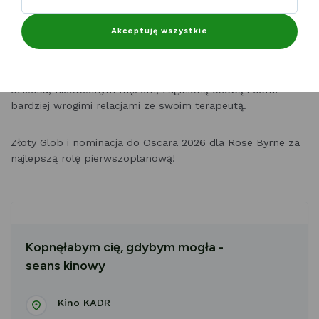
Szczegóły ->
Kopnęłabym cię, gdybym mogła - Pałac
Akceptuję wszystkie
Kultury Zagłębia w Dąbrowie Górniczej
Linda próbuje poradzić sobie z tajemniczą chorobą
dziecka, nieobecnym mężem, zaginioną osobą i coraz
bardziej wrogimi relacjami ze swoim terapeutą.
Złoty Glob i nominacja do Oscara 2026 dla Rose Byrne za
najlepszą rolę pierwszoplanową!
Kopnęłabym cię, gdybym mogła -
seans kinowy
Kino KADR