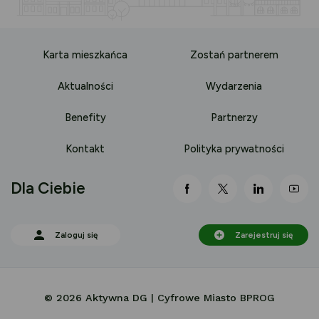
Karta mieszkańca
Zostań partnerem
Aktualności
Wydarzenia
Benefity
Partnerzy
Kontakt
Polityka prywatności
Dla Ciebie
link otwiera się nowej 
link otwiera się
link otwi
lin
Zaloguj się
Zarejestruj się
© 2026 Aktywna DG | Cyfrowe Miasto BPROG