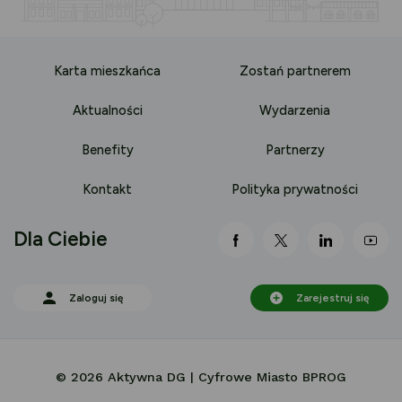
Karta mieszkańca
Zostań partnerem
Aktualności
Wydarzenia
Benefity
Partnerzy
Kontakt
Polityka prywatności
Dla Ciebie
link otwiera się nowej 
link otwiera się
link otwi
lin
Zaloguj się
Zarejestruj się
© 2026 Aktywna DG | Cyfrowe Miasto BPROG