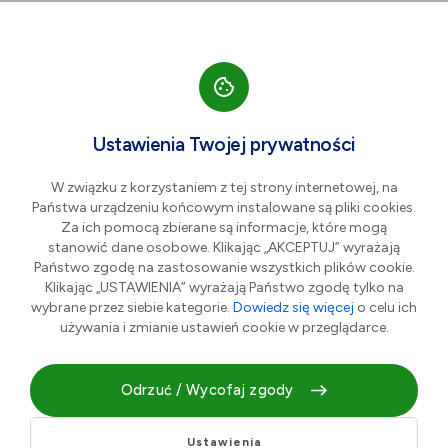
Przejdź do nawigacji strony
Przejdź do treści
Przejdź do stopki
większa czcionka
normalna czcionka
mniejsza czc
+A
A
A-
Men
500 ZŁ
Ustawienia Twojej prywatności
Bonifikata 500 zł na studia II
W związku z korzystaniem z tej strony internetowej, na
stopnia w Akademii WSB
Państwa urządzeniu końcowym instalowane są pliki cookies.
Za ich pomocą zbierane są informacje, które mogą
stanowić dane osobowe. Klikając „AKCEPTUJ” wyrażają
Państwo zgodę na zastosowanie wszystkich plików cookie.
Klikając „USTAWIENIA” wyrażają Państwo zgodę tylko na
wybrane przez siebie kategorie.
Dowiedz się więcej
o celu ich
używania i zmianie ustawień cookie w przeglądarce.
Odrzuć / Wycofaj zgody
Bonifikata 500 zł. na wszystkie kierunki studiów II-go
Ustawienia