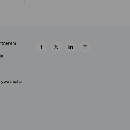
artnerem
link otwiera się nowej karcie
link otwiera się nowej karcie
link otwiera się nowej karcie
link otwiera się nowej k
ia
prywatności