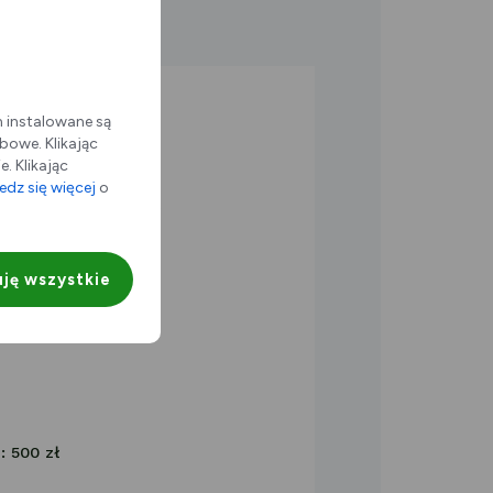
m instalowane są
bowe. Klikając
. Klikając
dz się więcej
o
300 Dąbrowa Górnicza
ję wszystkie
u.pl
6
: 500 zł