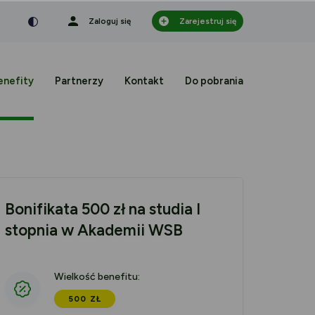
nka
a czcionka
mniejsza czcionka
Zaloguj się
Zarejestruj się
enefity
Partnerzy
Kontakt
Do pobrania
Bonifikata 500 zł na studia I
stopnia w Akademii WSB
Wielkość benefitu:
500 ZŁ