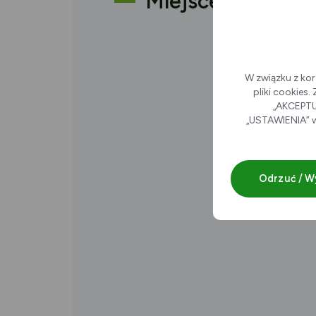
Miejsce
W związku z kor
pliki cookies
„AKCEPTUJ
„USTAWIENIA” w
Odrzuć / W