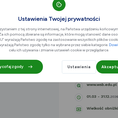
Ustawienia Twojej prywatności
zystaniem z tej strony internetowej, na Państwa urządzeniu końcowy
Akademia WSB
. Za ich pomocą zbierane są informacje, które mogą stanowić dane oso
” wyrażają Państwo zgodę na zastosowanie wszystkich plików cookie
yrażają Państwo zgodę tylko na wybrane przez siebie kategorie.
Dowie
Cieplaka 1, 41-
celu ich używania i zmianie ustawień cookie w przeglądarce.
322959340
ycofaj zgody
Ustawienia
Akceptu
rektorat@wsb.ed
www.wsb.edu.pl
01.03 - 31.12.
202
Wielkość obniżki