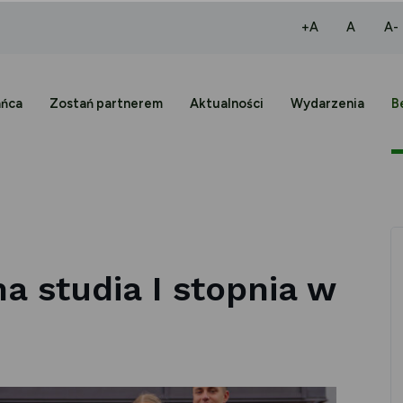
większa czcio
normaln
+A
A
A-
ańca
Zostań partnerem
Aktualności
Wydarzenia
B
na studia I stopnia w