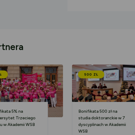
rtnera
%
500 ZŁ
fikata 5% na
Bonifikata 500 zł na
ersytet Trzeciego
studia doktoranckie w 7
u w Akademii WSB
dyscyplinach w Akademii
WSB