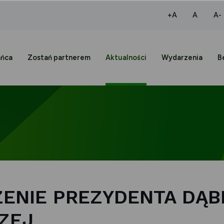
większa czcio
normaln
+A
A
A-
ańca
Zostań partnerem
Aktualności
Wydarzenia
B
ENIE PREZYDENTA DĄ
ZEJ