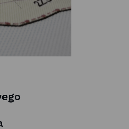
wego
a