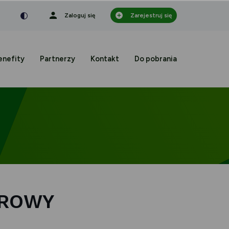
nka
a czcionka
mniejsza czcionka
Zaloguj się
Zarejestruj się
enefity
Partnerzy
Kontakt
Do pobrania
BROWY