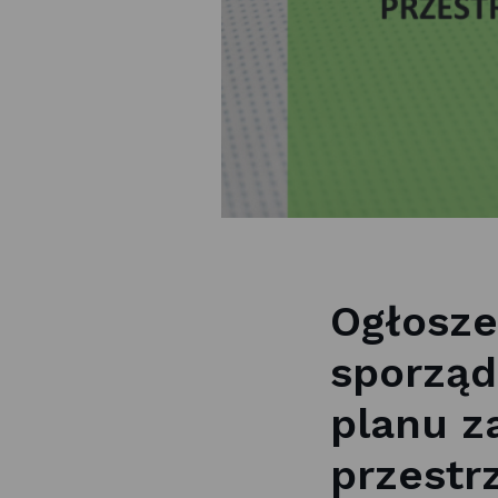
Ogłosze
sporząd
planu z
przestr