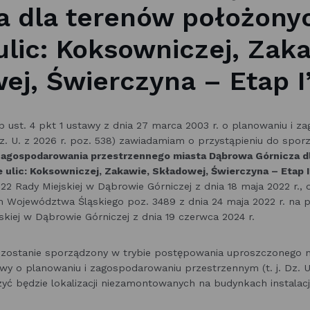
a dla terenów położony
ulic: Koksowniczej, Zak
ej, Świerczyna – Etap I”
b ust. 4 pkt 1 ustawy z dnia 27 marca 2003 r. o planowaniu i 
Dz. U. z 2026 r. poz. 538) zawiadamiam o przystąpieniu do spo
zagospodarowania przestrzennego
miasta Dąbrowa Górnicza d
 ulic: Koksowniczej, Zakawie, Składowej, Świerczyna – Etap I
22 Rady Miejskiej w Dąbrowie Górniczej z dnia 18 maja 2022 r.
 Województwa Śląskiego poz. 3489 z dnia 24 maja 2022 r. na 
skiej w Dąbrowie Górniczej z dnia 19 czerwca 2024 r.
y zostanie sporządzony w trybie postępowania uproszczonego n
stawy o planowaniu i zagospodarowaniu przestrzennym (t. j. Dz. U.
yć będzie lokalizacji niezamontowanych na budynkach instalacj