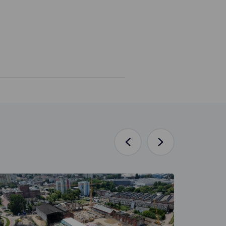
Poprzednia
Następna
aktualność
aktualność