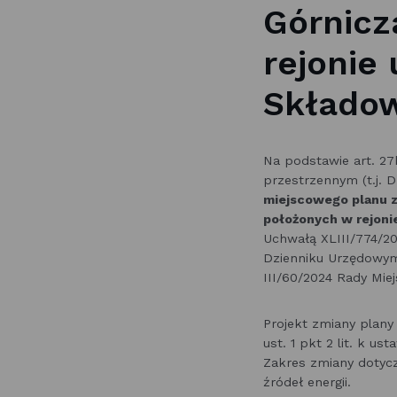
Górnicz
rejonie 
Składow
Na podstawie art. 27
przestrzennym (t.j. 
miejscowego planu 
położonych w rejonie
Uchwałą XLIII/774/20
Dzienniku Urzędowym
III/60/2024 Rady Miej
Projekt zmiany plan
ust. 1 pkt 2 lit. k u
Zakres zmiany dotycz
źródeł energii.