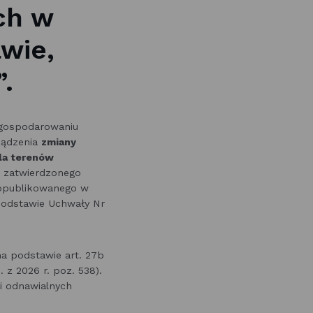
ch w
awie,
.
zagospodarowaniu
rządzenia
zmiany
la terenów
zatwierdzonego
, opublikowanego w
podstawie Uchwały Nr
a podstawie art. 27b
 z 2026 r. poz. 538).
i odnawialnych