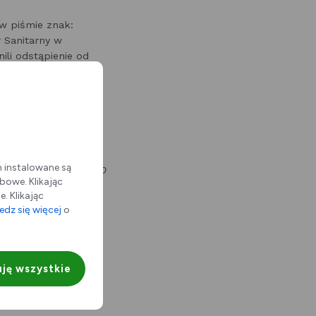
w piśmie znak:
 Sanitarny w
ili odstąpienie od
iejscowego planu
w rejonie ulic:
rojektu zmiany planu
o.
ejskiego
m instalowane są
 Graniczna 21, 41-300
bowe. Klikając
. Klikając
dz się więcej
o
ję wszystkie