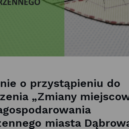
nie o przystąpieniu do
zenia „Zmiany miejsco
agospodarowania
zennego miasta Dąbrow