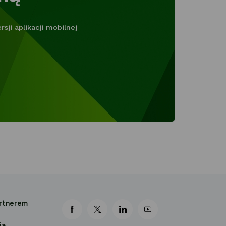
ji aplikacji mobilnej
artnerem
link otwiera się nowej karcie
link otwiera się nowej karcie
link otwiera się nowej karcie
link otwiera się nowej k
ia