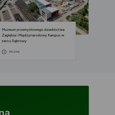
Muzeum przemysłowego dziedzictwa
Czym je
Zagłębia i Międzynarodowy Kampus w
odpowie
sercu Dąbrowy
ROP to 
Wczoraj
04 S
lną