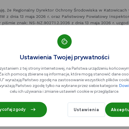
uję, że Regionalny Dyrektor Ochrony Środowiska w Katowicach 
M z dnia 13 maja 2026 r. oraz Państwowy Powiatowy Inspektor
piśmie znak: NS-NZ.9027.1.2.2026 z dnia 13 maja 2026 r. uzgodn
ategicznej oceny oddziaływania na środowisko dla ww.
zmiany
m
zestrzennego miasta Dąbrowa Górnicza dla terenów położonych 
e, Składowej, Świerczyna – Etap I. Powyższe oznacza, że do p
eprowadzenia strategicznej oceny oddziaływania na środowisk
Ustawienia Twojej prywatności
 zapoznać się z niezbędną dokumentacją
w siedzibie Urzędu Mi
zystaniem z tej strony internetowej, na Państwa urządzeniu końcowy
 – Wydział Urbanistyki, Referat Planowania Przestrzennego (ul.
. Za ich pomocą zbierane są informacje, które mogą stanowić dane oso
” wyrażają Państwo zgodę na zastosowanie wszystkich plików cookie
yrażają Państwo zgodę tylko na wybrane przez siebie kategorie.
Dowie
celu ich używania i zmianie ustawień cookie w przeglądarce.
ycofaj zgody
Ustawienia
Akceptu