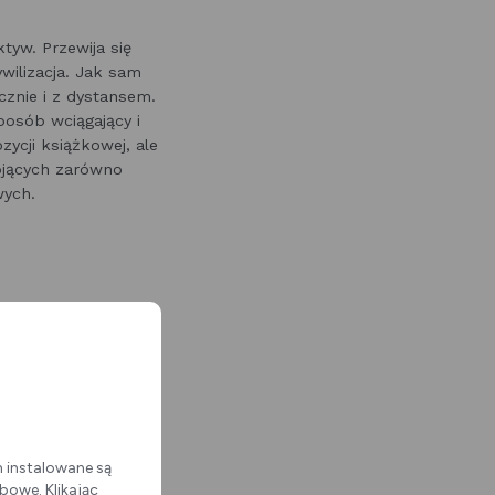
tyw. Przewija się
ywilizacja. Jak sam
cznie i z dystansem.
osób wciągający i
zycji książkowej, ale
tojących zarówno
wych.
zie się w Dąbrowie
ugiej strony w bardzo
istotną rolę podczas
 między regionami,
 z jednej strony
korzeni. Czym ta
m instalowane są
? Jak lokalne i
bowe. Klikając