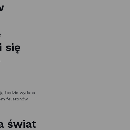
w
e
 się
e
ją będzie wydana
em felietonów
a świat