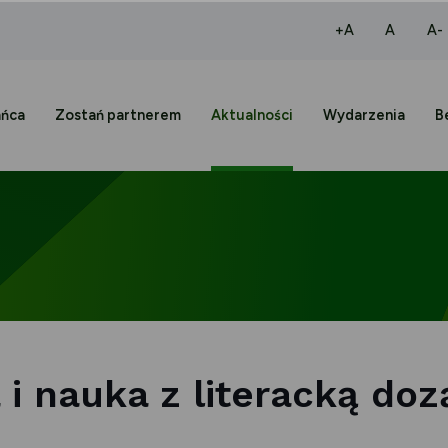
większa czcio
normaln
+A
A
A-
ańca
Zostań partnerem
Aktualności
Wydarzenia
B
 i nauka z literacką doz