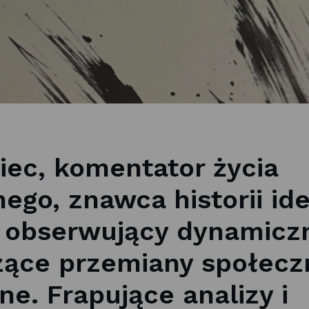
ec, komentator życia
ego, znawca historii ide
 obserwujący dynamicz
ące przemiany społecz
ne. Frapujące analizy i