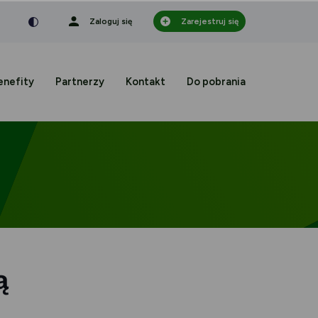
nka
a czcionka
mniejsza czcionka
Zaloguj się
Zarejestruj się
enefity
Partnerzy
Kontakt
Do pobrania
ą