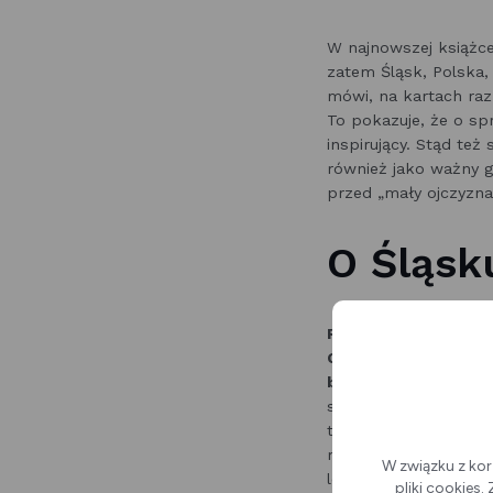
W najnowszej książce
zatem Śląsk, Polska, 
mówi, na kartach raz 
To pokazuje, że o sp
inspirujący. Stąd też
również jako ważny g
przed „mały ojczyznam
O Śląsk
Rozmowa z autorem 
Górniczej, czyli w mi
bliskiej i specyficzne
spotkania. Może być
tradycji, historii czy
mamy świat otwarty, 
W związku z kor
lokalność tak naprawd
pliki cookies