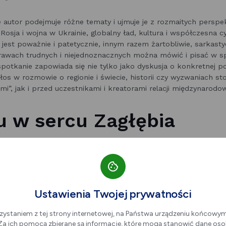
 autor podejmuje różne tematy i ujmuje je z rozmaitych perspek
Rosja i wojna w Ukrainie, globalny ład, kultura i współczesna c
jest poważnie i patetycznie, innym razem żartobliwie, sarkasty
rawach trudnych i niejednoznacznych można mówić i pisać w sp
 spotkanie zapowiada się nie tylko jako dyskusja o konkretnej po
łos w rozmowie o regionie i świecie, historii czy wyzwaniach s
i”, jak i przed uczestnikami i kreatorami relacji międzynarodo
u w sercu Zagłębia
„Wyznań Górnoślązaka. Nieoczywistych rozrachunków” odbęd
ejscu, które historycznie i kulturowo żyje obok Śląska, a z dr
j relacji z nim.
Niewykluczone zatem, że i ten kontekst odegra 
 ciekawym asumptem do dyskusji o podobieństwach i różnicach
Ustawienia Twojej prywatności
 lokalnej tożsamości. Ten wątek zyskuje na aktualności, kiedy np.
z drugiej zaś coraz intensywniejsze poszukiwanie i sięganie do 
zystaniem z tej strony internetowej, na Państwa urządzeniu końcowy
ę dziś jest? Jak kształtuje się jej relacja z „szerokim światem”
. Za ich pomocą zbierane są informacje, które mogą stanowić dane oso