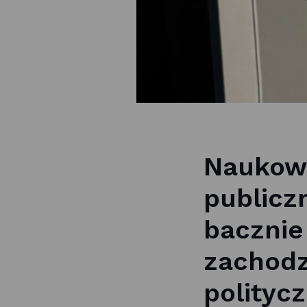
Naukowi
publiczn
bacznie
zachodz
politycz