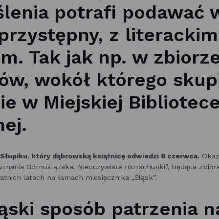
lenia potrafi podawać 
przystępny, z literackim
m. Tak jak np. w zbiorz
nów, wokół którego skupi
e w Miejskiej Bibliotec
ej.
Słupiku, który dąbrowską książnicę odwiedzi 8 czerwca.
Okaz
znania Górnoślązaka. Nieoczywiste rozrachunki”, będąca zbior
tnich latach na łamach miesięcznika „Śląsk”.
ąski sposób patrzenia n