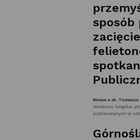
przemyś
sposób 
zacięcie
felieto
spotkani
Publiczn
Mowa o dr. Tomaszu 
niedawno książka „Wy
publikowanych w osta
Górnośl