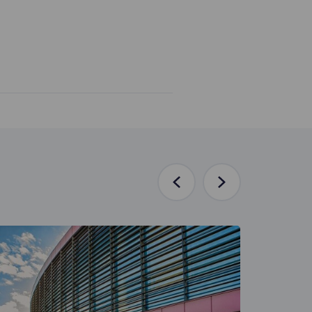
Poprzednia
Następna
aktualność
aktualność