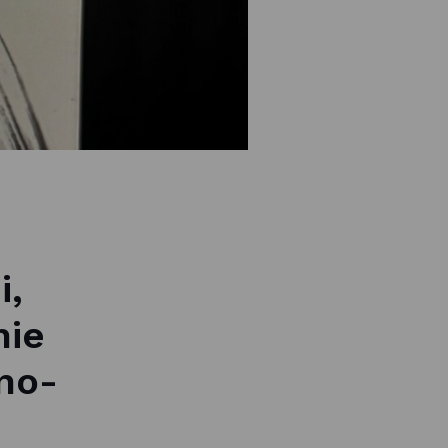
i,
nie
no-