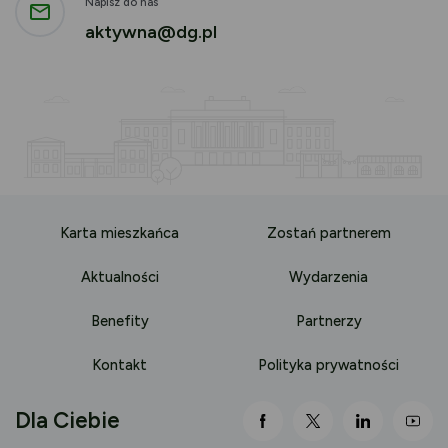
Napisz do nas
aktywna@dg.pl
Karta mieszkańca
Zostań partnerem
Aktualności
Wydarzenia
Benefity
Partnerzy
Kontakt
Polityka prywatności
Dla Ciebie
link otwiera się nowej 
link otwiera się
link otwi
lin