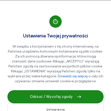
Przejdź do nawigacji strony
Przejdź do treści
Przejdź do stopki
większa czcionka
normalna czcionka
mniejsza czc
+A
A
A-
Men
Boiska do piłki sitkowej
Kwi
Ustawienia Twojej prywatności
01
plażowej
W związku z korzystaniem z tej strony internetowej, na
Państwa urządzeniu końcowym instalowane są pliki cookies.
Za ich pomocą zbierane są informacje, które mogą
stanowić dane osobowe. Klikając „AKCEPTUJ” wyrażają
Państwo zgodę na zastosowanie wszystkich plików cookie.
Klikając „USTAWIENIA” wyrażają Państwo zgodę tylko na
wybrane przez siebie kategorie.
Dowiedz się więcej
o celu ich
używania i zmianie ustawień cookie w przeglądarce.
Odrzuć / Wycofaj zgody
Boiska do piłki siatkowej plażowej
Ustawienia