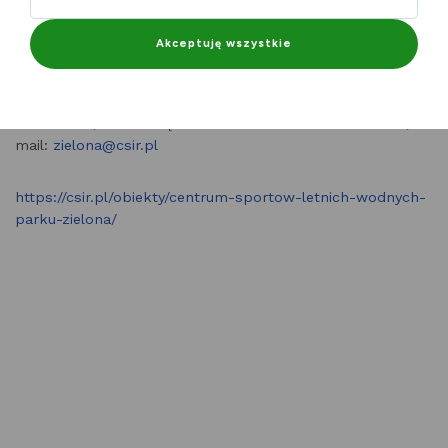
Sześć boisk do piłki siatkowej plażowej z odwodnieniem i
oświetleniem. Na miejscu istnieje również możliwość
Akceptuję wszystkie
wypożyczenia piłek do gry.
Dane adresowe i kontakt: CSLiW w Parku Zielona
ul. Letnia 9; 41-300 Dąbrowa Górnicza tel. 32 262 69 97,
mail:
zielona@csir.pl
https://csir.pl/obiekty/centrum-sportow-letnich-wodnych-
parku-zielona/