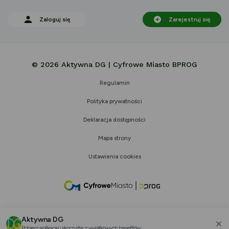
Zaloguj się
Zarejestruj się
© 2026 Aktywna DG | Cyfrowe Miasto BPROG
Regulamin
Polityka prywatności
Deklaracja dostępności
Mapa strony
Ustawienia cookies
link
otwiera
się
Aktywna DG
w
Pobierz aplikację i skorzystaj z wyjątkowych benefitów