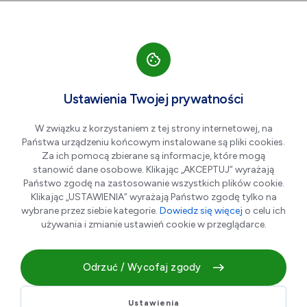
Przejdź do nawigacji strony
Przejdź do treści
Przejdź do stopki
większa czcionka
normalna czcionka
mniejsza czc
+A
A
A-
Men
2+1
Ustawienia Twojej prywatności
BILET 2+1
W związku z korzystaniem z tej strony internetowej, na
Państwa urządzeniu końcowym instalowane są pliki cookies.
Za ich pomocą zbierane są informacje, które mogą
stanowić dane osobowe. Klikając „AKCEPTUJ” wyrażają
Państwo zgodę na zastosowanie wszystkich plików cookie.
Klikając „USTAWIENIA” wyrażają Państwo zgodę tylko na
wybrane przez siebie kategorie.
Dowiedz się więcej
o celu ich
używania i zmianie ustawień cookie w przeglądarce.
Odrzuć / Wycofaj zgody
! Oferta rodzinna:
Ustawienia