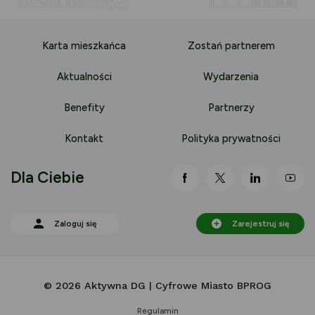
Karta mieszkańca
Zostań partnerem
Aktualności
Wydarzenia
Benefity
Partnerzy
Kontakt
Polityka prywatności
Dla Ciebie
link otwiera się nowej 
link otwiera się
link otwi
lin
Zaloguj się
Zarejestruj się
© 2026 Aktywna DG | Cyfrowe Miasto BPROG
Regulamin