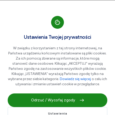
Przejdź do nawigacji strony
Przejdź do treści
Przejdź do stopki
większa czcionka
normalna czcionka
mniejsza czc
+A
A
A-
Men
100
Ustawienia Twojej prywatności
Mechanika pojazdowa SDGUM
W związku z korzystaniem z tej strony internetowej, na
Państwa urządzeniu końcowym instalowane są pliki cookies.
Za ich pomocą zbierane są informacje, które mogą
stanowić dane osobowe. Klikając „AKCEPTUJ” wyrażają
Państwo zgodę na zastosowanie wszystkich plików cookie.
Klikając „USTAWIENIA” wyrażają Państwo zgodę tylko na
wybrane przez siebie kategorie.
Dowiedz się więcej
o celu ich
używania i zmianie ustawień cookie w przeglądarce.
Odrzuć / Wycofaj zgody
Każdy klient, który zeskanuje u nas swoją aktywną
Dąbrowską Kartę Mieszkańca AKTYWNA.DG, otrzyma od
Ustawienia