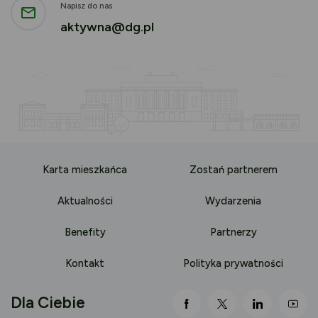
Napisz do nas
aktywna@dg.pl
Karta mieszkańca
Zostań partnerem
Aktualności
Wydarzenia
Benefity
Partnerzy
Kontakt
Polityka prywatności
Dla Ciebie
link otwiera się nowej 
link otwiera się
link otwi
lin