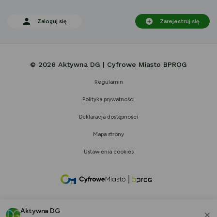
Zaloguj się
Zarejestruj się
© 2026 Aktywna DG | Cyfrowe Miasto BPROG
Regulamin
Polityka prywatności
Deklaracja dostępności
Mapa strony
Ustawienia cookies
link
otwiera
się
Aktywna DG
w