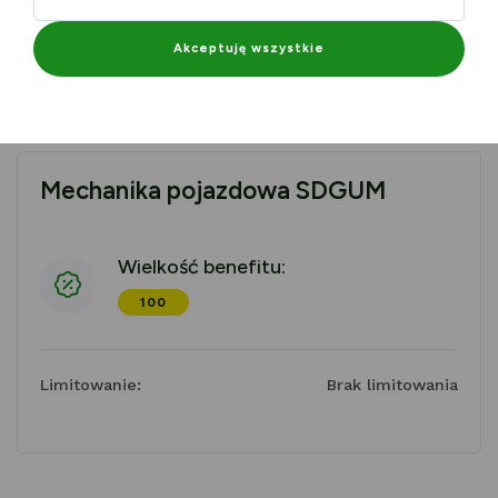
nas upominek przygotowany specjalnie w ramach
benefitów partnerskich. To nasz sposób na
Akceptuję wszystkie
podziękowanie za zaufanie i aktywne korzystanie z
programu.
Mechanika pojazdowa SDGUM
Wielkość benefitu:
100
Limitowanie:
Brak limitowania