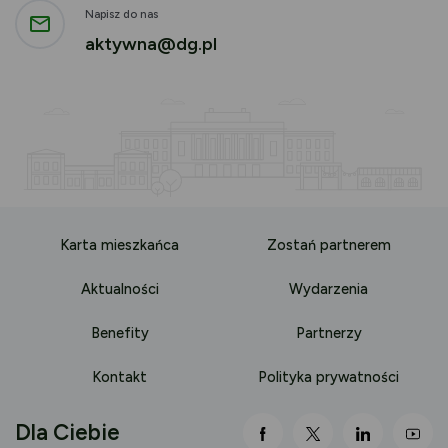
Napisz do nas
aktywna@dg.pl
Karta mieszkańca
Zostań partnerem
Aktualności
Wydarzenia
Benefity
Partnerzy
Kontakt
Polityka prywatności
Dla Ciebie
link otwiera się nowej 
link otwiera się
link otwi
lin