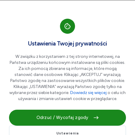
Przejdź do nawigacji strony
Przejdź do treści
Przejdź do stopki
większa czcionka
normalna czcionka
mniejsza czc
+A
A
A-
Men
7%
Ustawienia Twojej prywatności
ZNIŻKA NA KARNET OPEN
W związku z korzystaniem z tej strony internetowej, na
ELASTYCZNY
Państwa urządzeniu końcowym instalowane są pliki cookies.
Za ich pomocą zbierane są informacje, które mogą
stanowić dane osobowe. Klikając „AKCEPTUJ” wyrażają
Państwo zgodę na zastosowanie wszystkich plików cookie.
Klikając „USTAWIENIA” wyrażają Państwo zgodę tylko na
wybrane przez siebie kategorie.
Dowiedz się więcej
o celu ich
używania i zmianie ustawień cookie w przeglądarce.
Odrzuć / Wycofaj zgody
7% rabatu z Aktywną DG na Karnet Open Elastyczny bez
Ustawienia