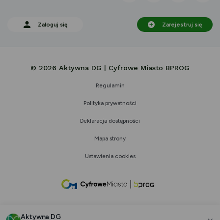
Zaloguj się
Zarejestruj się
© 2026 Aktywna DG | Cyfrowe Miasto BPROG
Regulamin
Polityka prywatności
Deklaracja dostępności
Mapa strony
Ustawienia cookies
link
otwiera
się
Aktywna DG