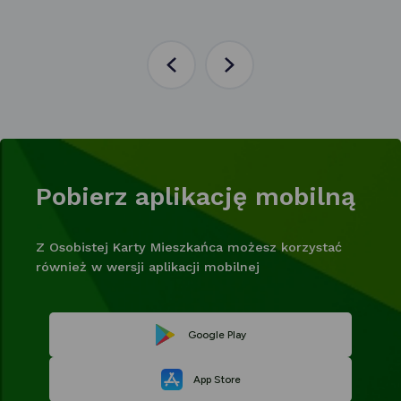
Poprzednia
Następna
aktualność
aktualność
Pobierz aplikację mobilną
Z Osobistej Karty Mieszkańca możesz korzystać
również w wersji aplikacji mobilnej
Link
Google Play
Link
otwiera
App Store