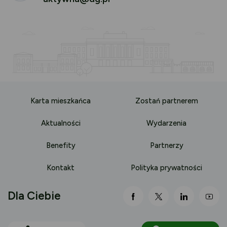
Karta mieszkańca
Zostań partnerem
Aktualności
Wydarzenia
Benefity
Partnerzy
Kontakt
Polityka prywatności
Dla Ciebie
link otwiera się nowej 
link otwiera się
link otwi
lin