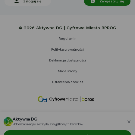
Zaloguj się
Zarejestruj się
© 2026 Aktywna DG | Cyfrowe Miasto BPROG
Regulamin
Polityka prywatności
Deklaracja dostępności
Mapa strony
Ustawienia cookies
link
otwiera
się
Aktywna DG
w
Pobierz aplikację i skorzystaj z wyjątkowych benefitów
za
nowej