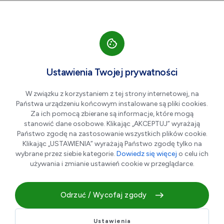
Przejdź do nawigacji strony
Przejdź do treści
Przejdź do stopki
większa czcionka
normalna czcionka
mniejsza czc
+A
A
A-
Men
Aktualności
Ustawienia Twojej prywatności
W związku z korzystaniem z tej strony internetowej, na
Państwa urządzeniu końcowym instalowane są pliki cookies.
„Lokal na start” czeka na
Za ich pomocą zbierane są informacje, które mogą
przedsiębiorców. Nabór do
stanowić dane osobowe. Klikając „AKCEPTUJ” wyrażają
Państwo zgodę na zastosowanie wszystkich plików cookie.
końca lipca
Klikając „USTAWIENIA” wyrażają Państwo zgodę tylko na
wybrane przez siebie kategorie.
Dowiedz się więcej
o celu ich
używania i zmianie ustawień cookie w przeglądarce.
06.07.2026 r.
Odrzuć / Wycofaj zgody
Ustawienia