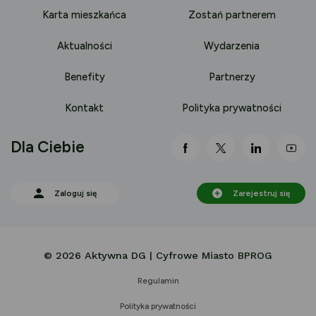
Karta mieszkańca
Zostań partnerem
Aktualności
Wydarzenia
Benefity
Partnerzy
Kontakt
Polityka prywatności
Dla Ciebie
link otwiera się nowej 
link otwiera się
link otwi
lin
Zaloguj się
Zarejestruj się
© 2026 Aktywna DG | Cyfrowe Miasto BPROG
Regulamin
Polityka prywatności