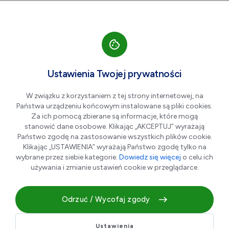
Przejdź do nawigacji strony
Przejdź do treści
Przejdź do stopki
większa czcionka
normalna czcionka
mniejsza czc
+A
A
A-
Men
Aktualności
Ustawienia Twojej prywatności
W związku z korzystaniem z tej strony internetowej, na
Państwa urządzeniu końcowym instalowane są pliki cookies.
Ruszył nabór wniosków o bon
Za ich pomocą zbierane są informacje, które mogą
ciepłowniczy
stanowić dane osobowe. Klikając „AKCEPTUJ” wyrażają
Państwo zgodę na zastosowanie wszystkich plików cookie.
Klikając „USTAWIENIA” wyrażają Państwo zgodę tylko na
wybrane przez siebie kategorie.
Dowiedz się więcej
o celu ich
02.07.2026 r.
używania i zmianie ustawień cookie w przeglądarce.
Odrzuć / Wycofaj zgody
Ustawienia