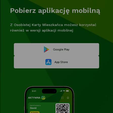
Pobierz aplikację mobilną
Z Osobistej Karty Mieszkańca możesz korzystać
również w wersji aplikacji mobilnej
Link
Google Play
Link
otwiera
App Store
otwiera
się
się
w
w
nowej
nowej
karcie