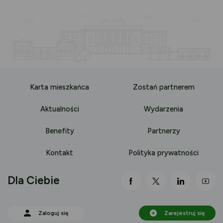
Karta mieszkańca
Zostań partnerem
Aktualności
Wydarzenia
Benefity
Partnerzy
Kontakt
Polityka prywatności
Dla Ciebie
link otwiera się nowej 
link otwiera się
link otwi
lin
Zaloguj się
Zarejestruj się