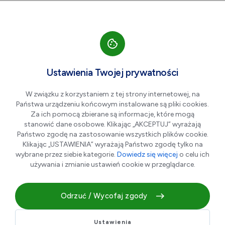
Przejdź do nawigacji strony
Przejdź do treści
Przejdź do stopki
większa czcionka
normalna czcionka
mniejsza czc
+A
A
A-
Men
Aktualności
Ustawienia Twojej prywatności
W związku z korzystaniem z tej strony internetowej, na
Państwa urządzeniu końcowym instalowane są pliki cookies.
Zamieszkaj w nowym TBS
Za ich pomocą zbierane są informacje, które mogą
przy ulicy Tysiąclecia
stanowić dane osobowe. Klikając „AKCEPTUJ” wyrażają
Państwo zgodę na zastosowanie wszystkich plików cookie.
Klikając „USTAWIENIA” wyrażają Państwo zgodę tylko na
wybrane przez siebie kategorie.
Dowiedz się więcej
o celu ich
07.05.2026 r.
używania i zmianie ustawień cookie w przeglądarce.
Odrzuć / Wycofaj zgody
Ustawienia