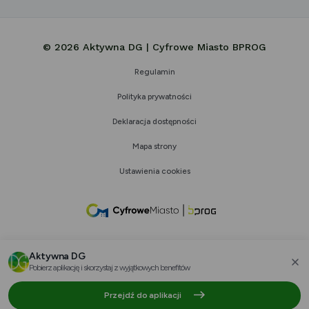
© 2026 Aktywna DG | Cyfrowe Miasto BPROG
Regulamin
Polityka prywatności
Deklaracja dostępności
Mapa strony
Ustawienia cookies
link
otwiera
się
Aktywna DG
w
Pobierz aplikację i skorzystaj z wyjątkowych benefitów
za
nowej
Przejdź do aplikacji
karcie