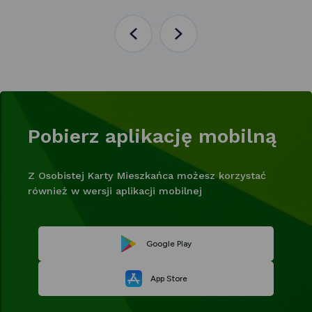
Poprzednia
Następna
aktualność
aktualność
Pobierz aplikację mobilną
Z Osobistej Karty Mieszkańca możesz korzystać
również w wersji aplikacji mobilnej
Link
Google Play
Link
otwiera
App Store