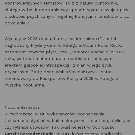
kontrowersyjnych tematów. To z z natury buntownik,
dlatego w bezkompromisowy sposób wyraża swoje opinie
o zdrowiu psychicznym i ogólnej kondycji milenialsów oraz
pokolenia Z.
Wydany w 2023 roku album „+piekło+niebo+” został
nagrodzony Fryderykiem w kategorii Album Roku Rock,
natomiast czwarta płyta, czyli „Tematy i Wariacje” z 2025
roku, jest materiałem bardzo osobistym, będącym
efektem głębokiej introspekcji i zmian w jego życiu
prywatnym. Za tę płytę WaluśKraksaKryzys został
nominowany do Paszportów Polityki 2025 w kategorii
muzyka popularna.
Natalia Szroeder
W twórczości wielu wykonawców pochodzenie i
tożsamość słychać w linii melodycznej, tekstach, stylistyce
czy rytmice utworów. Tak właśnie jest w twórczości
Natalii Szroeder (godz. 19.30)
, która często podkreśla