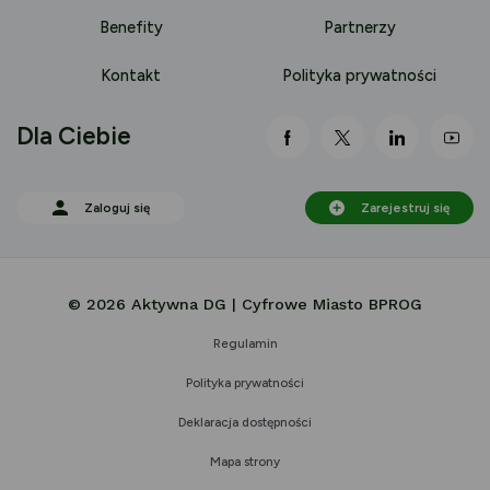
Benefity
Partnerzy
Kontakt
Polityka prywatności
Dla Ciebie
link otwiera się nowej 
link otwiera się
link otwi
lin
Zaloguj się
Zarejestruj się
© 2026 Aktywna DG | Cyfrowe Miasto BPROG
Regulamin
Polityka prywatności
Deklaracja dostępności
Mapa strony