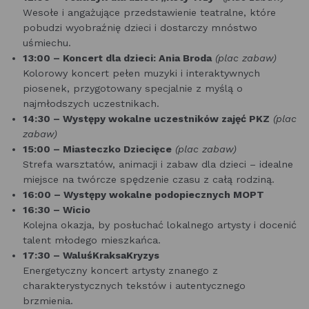
Wesołe i angażujące przedstawienie teatralne, które
pobudzi wyobraźnię dzieci i dostarczy mnóstwo
uśmiechu.
13:00 – Koncert dla dzieci: Ania Broda
(plac zabaw)
Kolorowy koncert pełen muzyki i interaktywnych
piosenek, przygotowany specjalnie z myślą o
najmłodszych uczestnikach.
14:30 – Występy wokalne uczestników zajęć PKZ
(plac
zabaw)
15:00 – Miasteczko Dziecięce
(plac zabaw)
Strefa warsztatów, animacji i zabaw dla dzieci – idealne
miejsce na twórcze spędzenie czasu z całą rodziną.
16:00 – Występy wokalne podopiecznych MOPT
16:30 – Wicio
Kolejna okazja, by posłuchać lokalnego artysty i docenić
talent młodego mieszkańca.
17:30 – WaluśKraksaKryzys
Energetyczny koncert artysty znanego z
charakterystycznych tekstów i autentycznego
brzmienia.