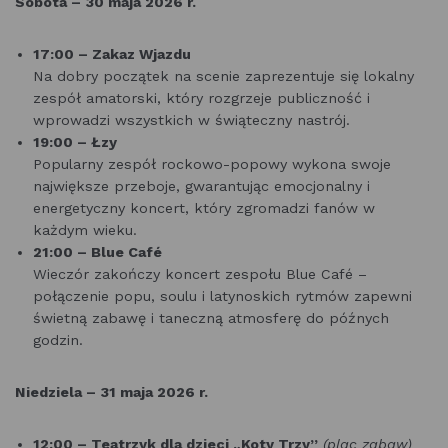
Sobota – 30 maja 2026 r.
17:00 – Zakaz Wjazdu
Na dobry początek na scenie zaprezentuje się lokalny
zespół amatorski, który rozgrzeje publiczność i
wprowadzi wszystkich w świąteczny nastrój.
19:00 – Łzy
Popularny zespół rockowo-popowy wykona swoje
największe przeboje, gwarantując emocjonalny i
energetyczny koncert, który zgromadzi fanów w
każdym wieku.
21:00 – Blue Café
Wieczór zakończy koncert zespołu Blue Café –
połączenie popu, soulu i latynoskich rytmów zapewni
świetną zabawę i taneczną atmosferę do późnych
godzin.
Niedziela – 31 maja 2026 r.
12:00 – Teatrzyk dla dzieci „Koty Trzy”
(plac zabaw)