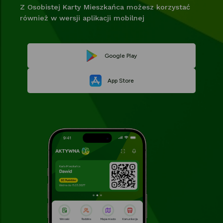
Z Osobistej Karty Mieszkańca możesz korzystać
również w wersji aplikacji mobilnej
Link
Google Play
Link
otwiera
App Store
otwiera
się
się
w
w
nowej
nowej
karcie
karcie