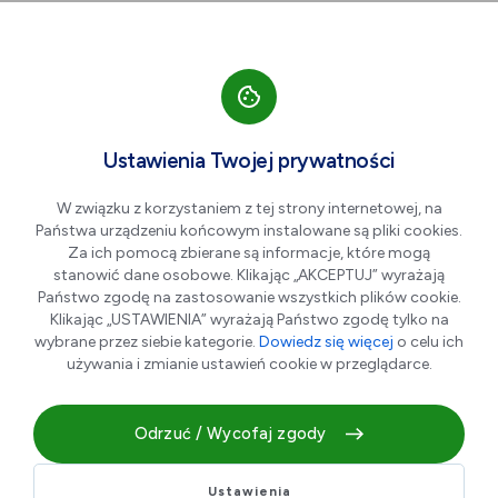
Przejdź do nawigacji strony
Przejdź do treści
Przejdź do stopki
większa czcionka
normalna czcionka
mniejsza czc
+A
A
A-
Men
Aktualności
Ustawienia Twojej prywatności
W związku z korzystaniem z tej strony internetowej, na
Państwa urządzeniu końcowym instalowane są pliki cookies.
Dni Dąbrowy Górniczej 2026
Za ich pomocą zbierane są informacje, które mogą
stanowić dane osobowe. Klikając „AKCEPTUJ” wyrażają
Państwo zgodę na zastosowanie wszystkich plików cookie.
07.05.2026 r.
Klikając „USTAWIENIA” wyrażają Państwo zgodę tylko na
wybrane przez siebie kategorie.
Dowiedz się więcej
o celu ich
używania i zmianie ustawień cookie w przeglądarce.
Odrzuć / Wycofaj zgody
Ustawienia