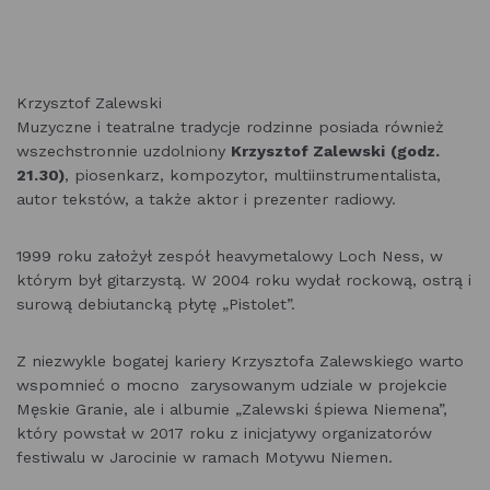
Krzysztof Zalewski
Muzyczne i teatralne tradycje rodzinne posiada również
wszechstronnie uzdolniony
Krzysztof Zalewski
(godz.
21.30)
, piosenkarz, kompozytor, multiinstrumentalista,
autor tekstów, a także aktor i prezenter radiowy.
1999 roku założył zespół heavymetalowy Loch Ness, w
którym był gitarzystą. W 2004 roku wydał rockową, ostrą i
surową debiutancką płytę „Pistolet”.
Z niezwykle bogatej kariery Krzysztofa Zalewskiego warto
wspomnieć o mocno zarysowanym udziale w projekcie
Męskie Granie, ale i albumie „Zalewski śpiewa Niemena”,
który powstał w 2017 roku z inicjatywy organizatorów
festiwalu w Jarocinie w ramach Motywu Niemen.