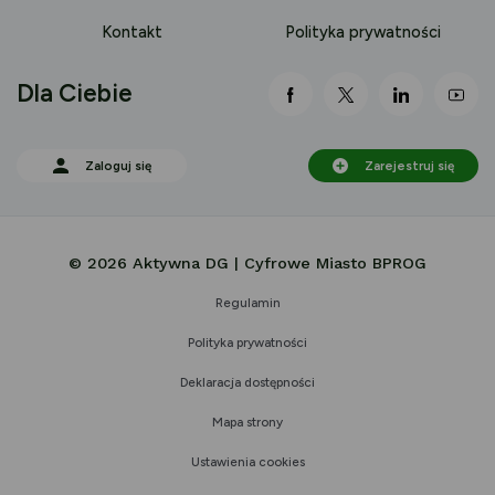
Kontakt
Polityka prywatności
Dla Ciebie
link otwiera się nowej 
link otwiera się
link otwi
lin
Zaloguj się
Zarejestruj się
© 2026 Aktywna DG | Cyfrowe Miasto BPROG
Regulamin
Polityka prywatności
Deklaracja dostępności
Mapa strony
Ustawienia cookies