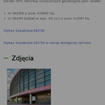
(obręb 0011, Sikorka) oznaczonych geodezyjnie jako działki:
nr 563/59 o pow. 0,0640 ha,
nr 563/61 (udział w wys. 1/5 cz.) o pow. 0,0361 ha.
Wykaz Szpakowa 563’59
Wykaz Szpakowa 563’59 w wersji dostępnej cyfrowo
Zdjęcia