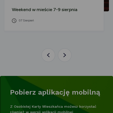
Weekend w mieście 7-9 sierpnia
07 Sierpień
Poprzednia
Następna
aktualność
aktualność
Pobierz aplikację mobilną
Z Osobistej Karty Mieszkańca możesz korzystać
również w wersji aplikacji mobilnej