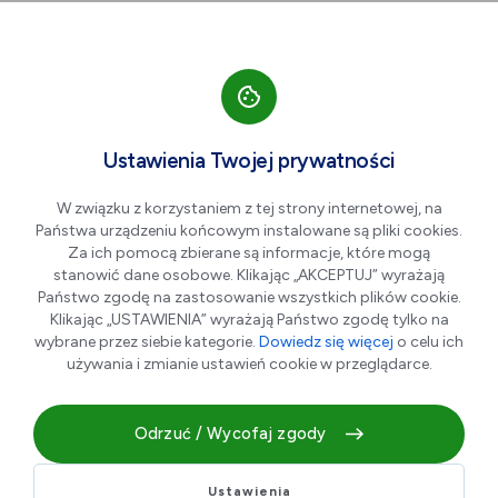
Przejdź do nawigacji strony
Przejdź do treści
Przejdź do stopki
większa czcionka
normalna czcionka
mniejsza czc
+A
A
A-
Men
Aktualności
Ustawienia Twojej prywatności
W związku z korzystaniem z tej strony internetowej, na
Państwa urządzeniu końcowym instalowane są pliki cookies.
Wykaz nieruchomości
Za ich pomocą zbierane są informacje, które mogą
przeznaczonych do sprzedaży
stanowić dane osobowe. Klikając „AKCEPTUJ” wyrażają
Państwo zgodę na zastosowanie wszystkich plików cookie.
Klikając „USTAWIENIA” wyrażają Państwo zgodę tylko na
wybrane przez siebie kategorie.
Dowiedz się więcej
o celu ich
07.05.2026 r.
używania i zmianie ustawień cookie w przeglądarce.
Odrzuć / Wycofaj zgody
Ustawienia