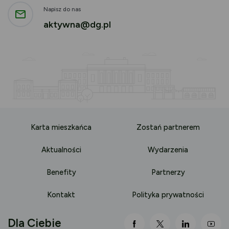
Napisz do nas
aktywna@dg.pl
Karta mieszkańca
Zostań partnerem
Aktualności
Wydarzenia
Benefity
Partnerzy
Kontakt
Polityka prywatności
Dla Ciebie
link otwiera się nowej 
link otwiera się
link otwi
lin