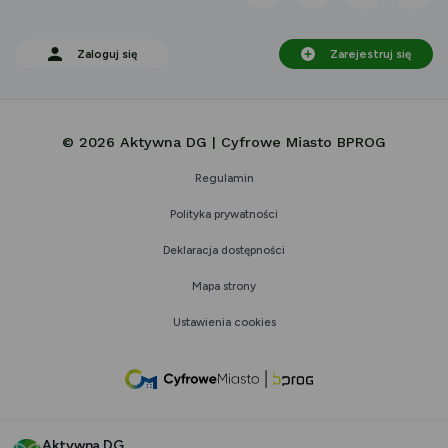
Zaloguj się
Zarejestruj się
© 2026 Aktywna DG | Cyfrowe Miasto BPROG
Regulamin
Polityka prywatności
Deklaracja dostępności
Mapa strony
Ustawienia cookies
link
otwiera
się
Aktywna DG