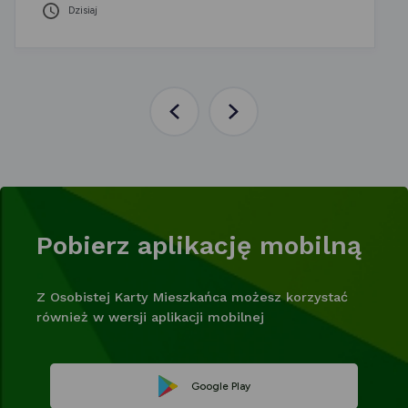
Dzisiaj
Poprzednia
Następna
aktualność
aktualność
Pobierz aplikację mobilną
Z Osobistej Karty Mieszkańca możesz korzystać
również w wersji aplikacji mobilnej
Link
Google Play