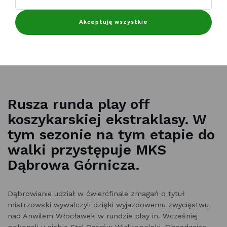
Akceptuję wszystkie
Rusza runda play off
koszykarskiej ekstraklasy. W
tym sezonie na tym etapie do
walki przystępuje MKS
Dąbrowa Górnicza.
Dąbrowianie udział w ćwierćfinale zmagań o tytuł
mistrzowski wywalczyli dzięki wyjazdowemu zwycięstwu
nad Anwilem Włocławek w rundzie play in. Wcześniej
pokonali u siebie Stal Ostrów Wielkopolski. Obsadzając