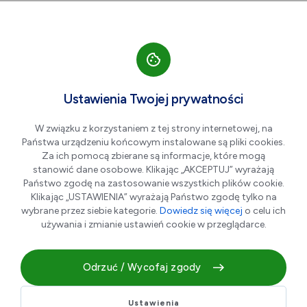
Przejdź do nawigacji strony
Przejdź do treści
Przejdź do stopki
większa czcionka
normalna czcionka
mniejsza czc
+A
A
A-
Men
Aktualności
Ustawienia Twojej prywatności
W związku z korzystaniem z tej strony internetowej, na
Państwa urządzeniu końcowym instalowane są pliki cookies.
Play off czas zacząć
Za ich pomocą zbierane są informacje, które mogą
stanowić dane osobowe. Klikając „AKCEPTUJ” wyrażają
Państwo zgodę na zastosowanie wszystkich plików cookie.
13.05.2026 r.
Klikając „USTAWIENIA” wyrażają Państwo zgodę tylko na
wybrane przez siebie kategorie.
Dowiedz się więcej
o celu ich
używania i zmianie ustawień cookie w przeglądarce.
Odrzuć / Wycofaj zgody
Ustawienia