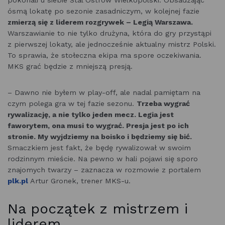
ósmą lokatę po sezonie zasadniczym, w kolejnej fazie
zmierzą się z liderem rozgrywek – Legią Warszawa.
Warszawianie to nie tylko drużyna, która do gry przystąpi
z pierwszej lokaty, ale jednocześnie aktualny mistrz Polski.
To sprawia, że stołeczna ekipa ma spore oczekiwania.
MKS grać będzie z mniejszą presją.
– Dawno nie byłem w play-off, ale nadal pamiętam na
czym polega gra w tej fazie sezonu.
Trzeba wygrać
rywalizację, a nie tylko jeden mecz. Legia jest
faworytem, ona musi to wygrać. Presja jest po ich
stronie. My wyjdziemy na boisko i będziemy się bić.
Smaczkiem jest fakt, że będę rywalizował w swoim
rodzinnym mieście. Na pewno w hali pojawi się sporo
znajomych twarzy – zaznacza w rozmowie z portalem
plk.pl
Artur Gronek, trener MKS-u.
Na początek z mistrzem i
liderem