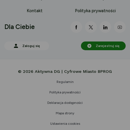
Kontakt
Polityka prywatności
Dla Ciebie
link otwiera się nowej 
link otwiera się
link otwi
lin
Zaloguj się
Zarejestruj się
© 2026 Aktywna DG | Cyfrowe Miasto BPROG
Regulamin
Polityka prywatności
Deklaracja dostępności
Mapa strony
Ustawienia cookies