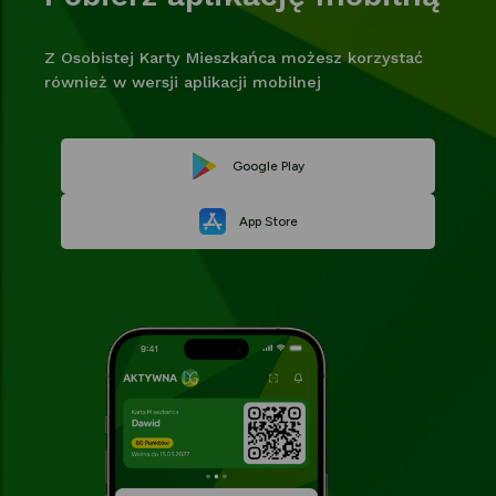
Z Osobistej Karty Mieszkańca możesz korzystać
również w wersji aplikacji mobilnej
Link
Google Play
Link
otwiera
App Store
otwiera
się
się
w
w
nowej
nowej
karcie