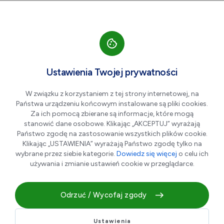
Przejdź do nawigacji strony
Przejdź do treści
Przejdź do stopki
większa czcionka
normalna czcionka
mniejsza czc
+A
A
A-
Men
Aktualności
Ustawienia Twojej prywatności
W związku z korzystaniem z tej strony internetowej, na
Państwa urządzeniu końcowym instalowane są pliki cookies.
Rozpoczął się nabór
Za ich pomocą zbierane są informacje, które mogą
projektów do VII edycji
stanowić dane osobowe. Klikając „AKCEPTUJ” wyrażają
Państwo zgodę na zastosowanie wszystkich plików cookie.
Budżetu Obywatelskiego
Klikając „USTAWIENIA” wyrażają Państwo zgodę tylko na
wybrane przez siebie kategorie.
Dowiedz się więcej
o celu ich
używania i zmianie ustawień cookie w przeglądarce.
11.05.2026 r.
Odrzuć / Wycofaj zgody
Ustawienia