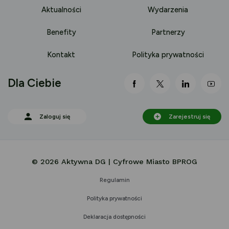
Aktualności
Wydarzenia
Benefity
Partnerzy
Kontakt
Polityka prywatności
Dla Ciebie
link otwiera się nowej 
link otwiera się
link otwi
lin
Zaloguj się
Zarejestruj się
© 2026 Aktywna DG | Cyfrowe Miasto BPROG
Regulamin
Polityka prywatności
Deklaracja dostępności